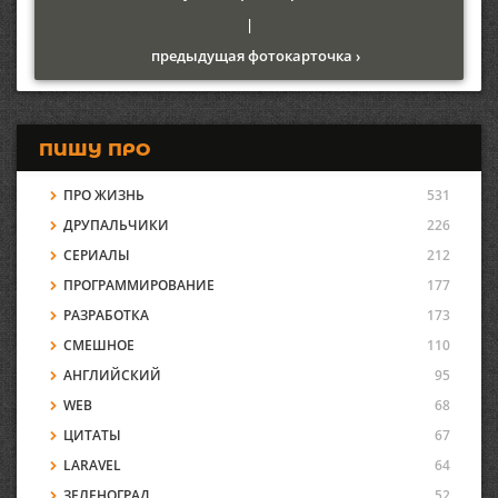
|
предыдущая фотокарточка ›
ПИШУ ПРО
ПРО ЖИЗНЬ
531
ДРУПАЛЬЧИКИ
226
СЕРИАЛЫ
212
ПРОГРАММИРОВАНИЕ
177
РАЗРАБОТКА
173
СМЕШНОЕ
110
АНГЛИЙСКИЙ
95
WEB
68
ЦИТАТЫ
67
LARAVEL
64
ЗЕЛЕНОГРАД
52