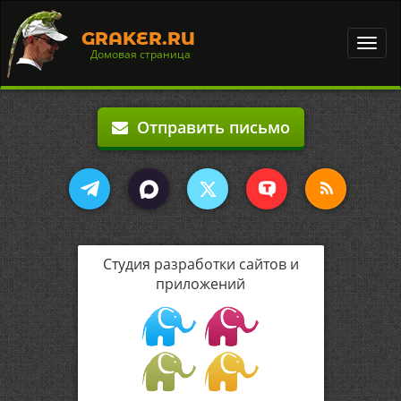
GRAKER.RU
Toggl
Домовая страница
navig
Отправить письмо
Студия разработки сайтов и
приложений