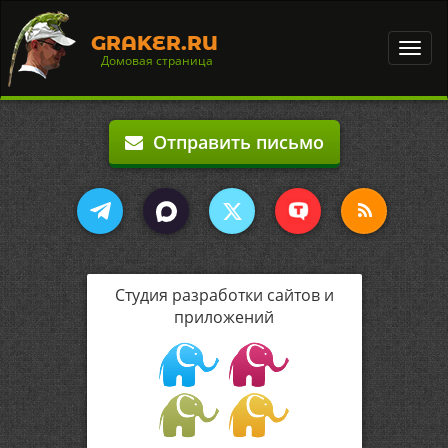
GRAKER.RU
Toggl
Домовая страница
navig
Отправить письмо
Студия разработки сайтов и
приложений