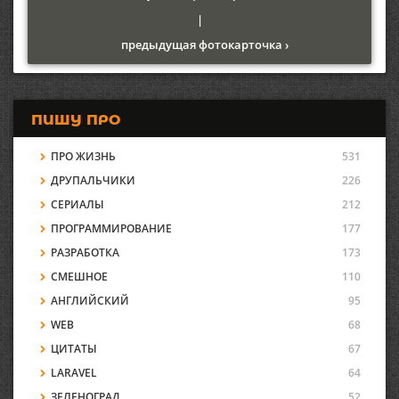
|
предыдущая фотокарточка ›
ПИШУ ПРО
ПРО ЖИЗНЬ
531
ДРУПАЛЬЧИКИ
226
СЕРИАЛЫ
212
ПРОГРАММИРОВАНИЕ
177
РАЗРАБОТКА
173
СМЕШНОЕ
110
АНГЛИЙСКИЙ
95
WEB
68
ЦИТАТЫ
67
LARAVEL
64
ЗЕЛЕНОГРАД
52