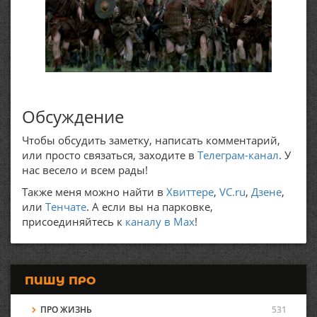
Обсуждение
Чтобы обсудить заметку, написать комментарий,
или просто связаться, заходите в
Телеграм-канал
. У
нас весело и всем рады!
Также меня можно найти в
Хвиттере
,
VC.ru
,
Дзене
,
или
Тенчате
. А если вы на парковке,
присоединяйтесь к
каналу в Max
!
ПИШУ ПРО
ПРО ЖИЗНЬ
531