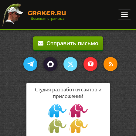
GRAKER.RU
Toggl
Домовая страница
navig
Отправить письмо
Студия разработки сайтов и
приложений