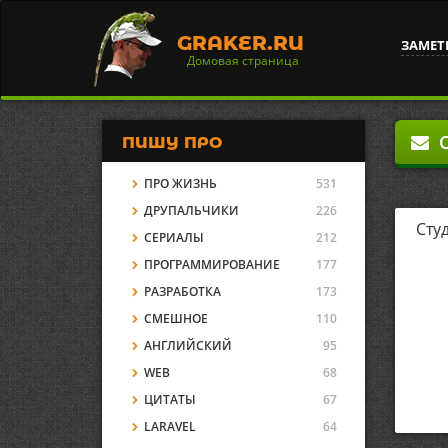
GRAKER.RU
ЗАМЕТ
Домовая страница
О
ПИШУ ПРО
ПРО ЖИЗНЬ
531
ДРУПАЛЬЧИКИ
226
Сту
СЕРИАЛЫ
212
ПРОГРАММИРОВАНИЕ
177
РАЗРАБОТКА
173
СМЕШНОЕ
110
АНГЛИЙСКИЙ
95
WEB
68
ЦИТАТЫ
67
LARAVEL
64