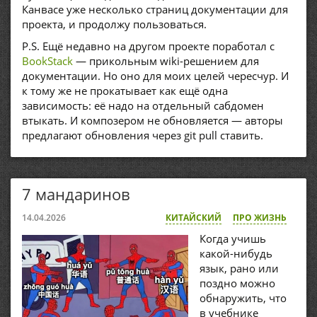
Канвасе уже несколько страниц документации для
проекта, и продолжу пользоваться.
P.S. Ещё недавно на другом проекте поработал с
BookStack
— прикольным wiki-решением для
документации. Но оно для моих целей чересчур. И
к тому же не прокатывает как ещё одна
зависимость: её надо на отдельный сабдомен
втыкать. И композером не обновляется — авторы
предлагают обновления через git pull ставить.
7 мандаринов
14.04.2026
КИТАЙСКИЙ
ПРО ЖИЗНЬ
Когда учишь
какой-нибудь
язык, рано или
поздно можно
обнаружить, что
в учебнике