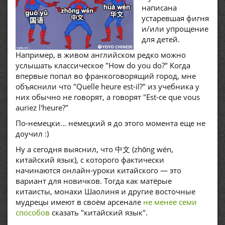
написана
устаревшая фигня
и/или упрощение
для детей.
Например, в живом английском редко можно
услышать классическое "How do you do?" Когда
впервые попал во франкоговорящий город, мне
объяснили что "Quelle heure est-il?" из учебника у
них обычно не говорят, а говорят "Est-ce que vous
auriez l'heure?"
По-немецки... немецкий я до этого момента еще не
доучил :)
Ну а сегодня выяснил, что 中文 (zhōng wén,
китайский язык), с которого фактически
начинаются онлайн-уроки китайского — это
вариант для новичков. Тогда как матёрые
китаисты, монахи Шаолиня и другие восточные
мудрецы имеют в своём арсенале
не менее семи
способов
сказать "китайский язык".