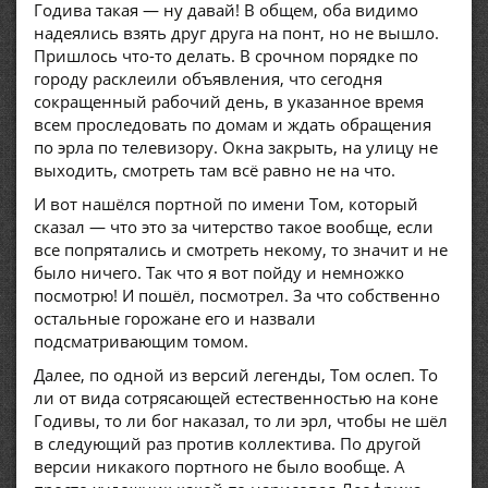
Годива такая — ну давай! В общем, оба видимо
надеялись взять друг друга на понт, но не вышло.
Пришлось что-то делать. В срочном порядке по
городу расклеили объявления, что сегодня
сокращенный рабочий день, в указанное время
всем проследовать по домам и ждать обращения
по эрла по телевизору. Окна закрыть, на улицу не
выходить, смотреть там всё равно не на что.
И вот нашёлся портной по имени Том, который
сказал — что это за читерство такое вообще, если
все попрятались и смотреть некому, то значит и не
было ничего. Так что я вот пойду и немножко
посмотрю! И пошёл, посмотрел. За что собственно
остальные горожане его и назвали
подсматривающим томом.
Далее, по одной из версий легенды, Том ослеп. То
ли от вида сотрясающей естественностью на коне
Годивы, то ли бог наказал, то ли эрл, чтобы не шёл
в следующий раз против коллектива. По другой
версии никакого портного не было вообще. А