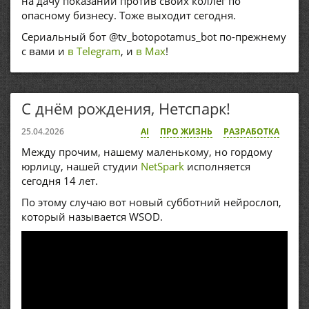
на дачу показаний против своих коллег по
опасному бизнесу. Тоже выходит сегодня.
Сериальный бот @tv_botopotamus_bot по-прежнему
с вами и
в Telegram
, и
в Max
!
С днём рождения, Нетспарк!
25.04.2026
AI
ПРО ЖИЗНЬ
РАЗРАБОТКА
Между прочим, нашему маленькому, но гордому
юрлицу, нашей студии
NetSpark
исполняется
сегодня 14 лет.
По этому случаю вот новый субботний нейрослоп,
который называется WSOD.