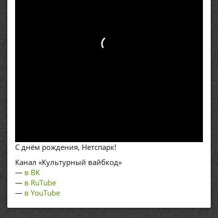
С днём рождения, Нетспарк!
Канал «Культурный вайбкод»
—
в ВК
—
в RuTube
—
в YouTube