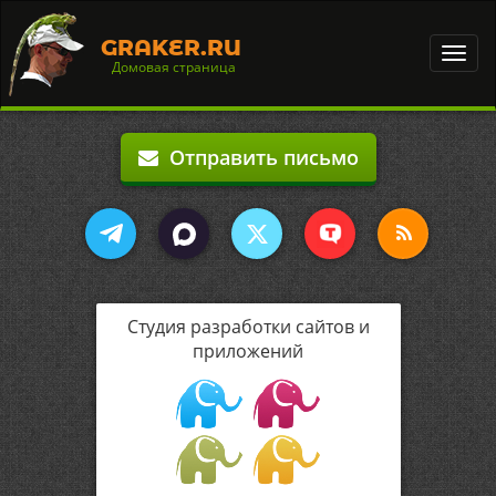
GRAKER.RU
Toggl
Домовая страница
navig
Отправить письмо
Студия разработки сайтов и
приложений