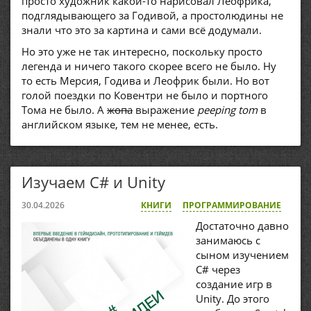
просто художник какой-то нарисовал Леофрика,
подглядывающего за Годивой, а простолюдины не
знали что это за картина и сами всё додумали.
Но это уже не так интересно, поскольку просто
легенда и ничего такого скорее всего не было. Ну
то есть Мерсия, Годива и Леофрик были. Но вот
голой поездки по Ковентри не было и портного
Тома не было. А
жопа
выражение
peeping tom
в
английском языке, тем не менее, есть.
Изучаем C# и Unity
30.04.2026
КНИГИ
ПРОГРАММИРОВАНИЕ
Достаточно давно
занимаюсь с
сыном изучением
C# через
создание игр в
Unity. До этого