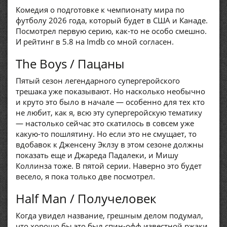
Комедия о подготовке к чемпионату мира по
футболу 2026 года, который будет в США и Канаде.
Посмотрел первую серию, как-то не особо смешно.
И рейтинг в 5.8 на Imdb со мной согласен.
The Boys / Пацаны
Пятый сезон легендарного супергеройского
трешака уже показывают. Но насколько необычно
и круто это было в начале — особенно для тех кто
не любит, как я, всю эту супергеройскую тематику
— настолько сейчас это скатилось в совсем уже
какую-то пошлятину. Но если это не смущает, то
вдобавок к Дженсену Эклзу в этом сезоне должны
показать еще и Джареда Падалеки, и Мишу
Коллинза тоже. В пятой серии. Наверно это будет
весело, я пока только две посмотрел.
Half Man / Получеловек
Когда увидел название, грешным делом подумал,
что хорошо бы это был спин-офф известной ржаки