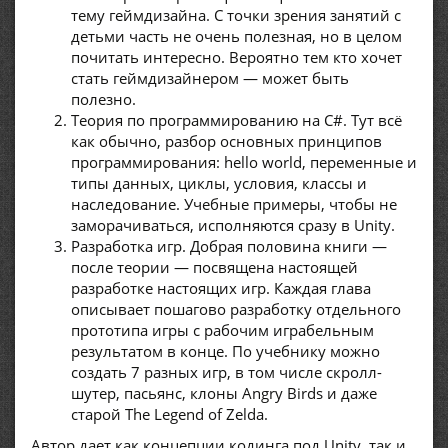
тему геймдизайна. С точки зрения занятий с
детьми часть не очень полезная, но в целом
почитать интересно. Вероятно тем кто хочет
стать геймдизайнером — может быть
полезно.
Теория по программированию на C#. Тут всё
как обычно, разбор основных принципов
программирования: hello world, переменные и
типы данных, циклы, условия, классы и
наследование. Учебные примеры, чтобы не
заморачиваться, исполняются сразу в Unity.
Разработка игр. Добрая половина книги —
после теории — посвящена настоящей
разработке настоящих игр. Каждая глава
описывает пошагово разработку отдельного
прототипа игры с рабочим играбельным
результатом в конце. По учебнику можно
создать 7 разных игр, в том числе скролл-
шутер, пасьянс, клоны Angry Birds и даже
старой The Legend of Zelda.
Автор дает как концепции кодинга под Unity, так и