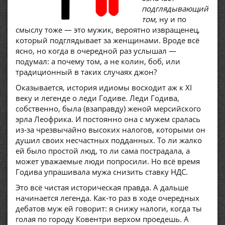
подглядывающий
том
, ну и по
смыслу тоже — это мужик, вероятно извращенец,
который подглядывает за женщинами. Вроде всё
ясно, но когда в очередной раз услышал —
подумал: а почему том, а не колин, боб, или
традиционный в таких случаях джон?
Оказывается, история идиомы восходит аж к XI
веку и легенде о леди Годиве. Леди Годива,
собственно, была (взаправду) женой мерсийского
эрла Леофрика. И постоянно она с мужем сралась
из-за чрезвычайно высоких налогов, которыми он
душил своих несчастных подданных. То ли жалко
ей было простой люд, то ли сама пострадала, а
может уважаемые люди попросили. Но всё время
Годива упрашивала мужа снизить ставку НДС.
Это всё чистая историческая правда. А дальше
начинается легенда. Как-то раз в ходе очередных
дебатов муж ей говорит: я снижу налоги, когда ты
голая по городу Ковентри верхом проедешь. А