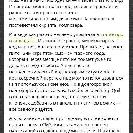
fous, не патчатся исходники — я тебе попатчу билд!
И написал скрипт на питоне, который транслит и
ручные слаги просто втыкает в
минифицированный джаваскипт. И прописал в
пост-инсталл скрипты композера.
И я ведь как раз это недавно упоминал в
статье про
вайбкодинг
. Машине всё равно, минимизирован
код или нет, она его прочитает. Прочитает, воткнёт
питоньим скриптом ещё нечитаемого кода,
который через месяц никто не поймёт уже что
делает, и будет такова. А для нас это
неподдерживаемый код, которым ситуативно, в
краткосрочной перспективе можно попользоваться
(и я попользуюсь конечно). Но в долгосрочной
надо форкать этот Canvas. Тем более редактор Quill
в него так крепко встроен, что если я захочу
кнопочек добавить в панель и плагинов всяких —
всё равно придётся.
А в остальном, пакет пригодный, если не хочется
ставить целую CMS, или руками весь процесс
публикаций создавать в админ-панели. Накатал в