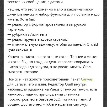
текстовых сообщений с датами.
Решил, что этого конечно мало и какой-никакой
джентльменский набор функций для постинга надо
иметь. Хотя бы:
— редактор с форматированием и загрузкой
картинок
— рубрики и/или теги
— редактируемые адреса страниц
— минимальную админку, чтобы из панели Orchid
туда заходить
Конечно, писать я все это не хотел. Точнее я может
и хотел бы, но каждый день старался сокращать
число задач до запуска, а не увеличивать. Стал
смотреть готовое.
Поиск и чат жопотэ присоветовали пакет
Canvas
для Laravel, его и взял. Редактор Quill внутри,
небольшая админка на Vue.js с тёмной темой, есть
немного лишних приблуд типа счётчика
просмотров, есть базовое SEO, топики и теги. В
общем, достаточно, чтобы не делать самому.