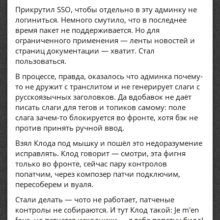
Прикрутил SSO, чтобы отдельно в эту админку не
логиниться. Немного смутило, что в последнее
время пакет не поддерживается. Но для
ограниченного применения — ленты новостей и
страниц документации — хватит. Стал
пользоваться.
В процессе, правда, оказалось что админка почему-
то не дружит с транслитом и не генерирует слаги с
русскоязычных заголовков. Да вдобавок не даёт
писать слаги для тегов и топиков самому: поле
слага зачем-то блокируется во фронте, хотя бэк не
против принять ручной ввод.
Взял Клода под мышку и пошёл это недоразумение
исправлять. Клод говорит — смотри, эта фигня
только во фронте, сейчас пару контролов
попатчим, через композер патчи подключим,
пересоберем и вуаля.
Стали делать — чото не работает, патченые
контролы не собираются. И тут Клод такой: Je m'en