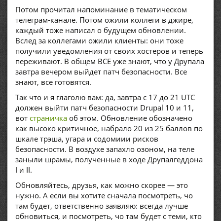
Потом прочитал напоминание в тематическом
телеграм-канале. Потом ожили коллеги в джире,
каждый тоже написал о будущем обновлении.
Вслед за коллегами ожили клиенты: они тоже
получили уведомления от своих хостеров и теперь
переживают. В общем ВСЕ уже знают, что у Друпала
завтра вечером выйдет патч безопасности. Все
знают, все готовятся.
Так что и я глаголю вам: да, завтра с 17 до 21 UTC
должен выйти патч безопасности Drupal 10 и 11,
вот
страничка
об этом. Обновление обозначено
как высоко критичное, набрало 20 из 25 баллов по
шкале трэша, угара и содомиии рисков
безопасности. В воздухе запахло озоном, на теле
заныли шрамы, полученные в ходе Друпалгеддона
I и II.
Обновляйтесь, друзья, как можно скорее — это
нужно. А если вы хотите сначала посмотреть, чо
там будет, ответственно заявляю: всегда лучше
обновиться, и посмотреть, чо там будет с теми, кто