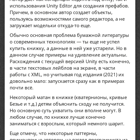
использования Unity Editor для создания префабов.
Причем, в основном автор создает объекты,
пользуясь возможностями самого редактора, а не
загружает модельки откуда-то еще.
Обычно основная проблема бумажной литературы
о современных технологиях — ты еще не успел
купить книжку, а данные в ней уже устарели. Но в
данном случае примеры на удивление актуальны.
Расхождения с текущей версией Unity есть конечно,
в части текстовых лейблов на экране, в части
работы с XML, но учитывая год издания (2021) их
довольно мало: запускается сразу как в примерах
почти всё.
Некоторый матан в книжке (кватернионы, кривые
Безье и т.д.) детям объяснить сходу не получится.
Но основную суть ухватить они вполне могут. В
любом случае, по книжке лучше конечно
заниматься с взрослым, который немного шарит.
Еще отмечу, что некоторые паттерны,
применяемые автором, на взгляд программиста из