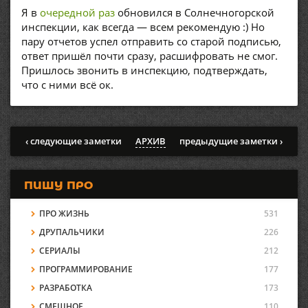
Я в
очередной раз
обновился в Солнечногорской
инспекции, как всегда — всем рекомендую :) Но
пару отчетов успел отправить со старой подписью,
ответ пришёл почти сразу, расшифровать не смог.
Пришлось звонить в инспекцию, подтверждать,
что с ними всё ок.
‹ следующие заметки
АРХИВ
предыдущие заметки ›
ПИШУ ПРО
ПРО ЖИЗНЬ
531
ДРУПАЛЬЧИКИ
226
СЕРИАЛЫ
212
ПРОГРАММИРОВАНИЕ
177
РАЗРАБОТКА
173
СМЕШНОЕ
110