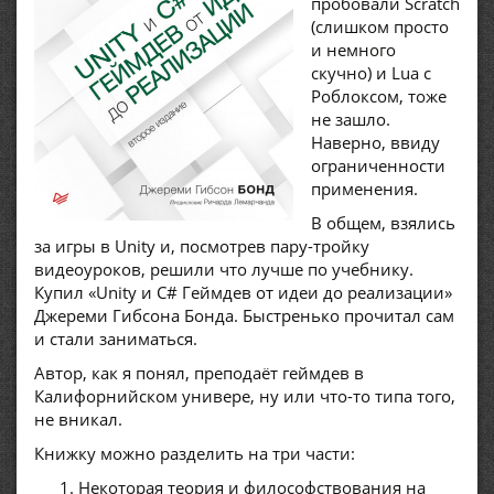
пробовали Scratch
(слишком просто
и немного
скучно) и Lua с
Роблоксом, тоже
не зашло.
Наверно, ввиду
ограниченности
применения.
В общем, взялись
за игры в Unity и, посмотрев пару-тройку
видеоуроков, решили что лучше по учебнику.
Купил «Unity и C# Геймдев от идеи до реализации»
Джереми Гибсона Бонда. Быстренько прочитал сам
и стали заниматься.
Автор, как я понял, преподаёт геймдев в
Калифорнийском универе, ну или что-то типа того,
не вникал.
Книжку можно разделить на три части:
Некоторая теория и философствования на