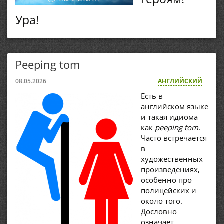
Ура!
Peeping tom
08.05.2026
АНГЛИЙСКИЙ
Есть в
английском языке
и такая идиома
как
peeping tom
.
Часто встречается
в
художественных
произведениях,
особенно про
полицейских и
около того.
Дословно
означает