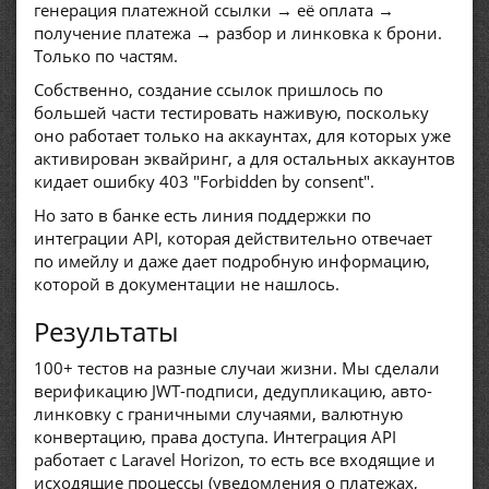
генерация платежной ссылки → её оплата →
получение платежа → разбор и линковка к брони.
Только по частям.
Собственно, создание ссылок пришлось по
большей части тестировать наживую, поскольку
оно работает только на аккаунтах, для которых уже
активирован эквайринг, а для остальных аккаунтов
кидает ошибку 403 "Forbidden by consent".
Но зато в банке есть линия поддержки по
интеграции API, которая действительно отвечает
по имейлу и даже дает подробную информацию,
которой в документации не нашлось.
Результаты
100+ тестов на разные случаи жизни. Мы сделали
верификацию JWT-подписи, дедупликацию, авто-
линковку с граничными случаями, валютную
конвертацию, права доступа. Интеграция API
работает с Laravel Horizon, то есть все входящие и
исходящие процессы (уведомления о платежах,