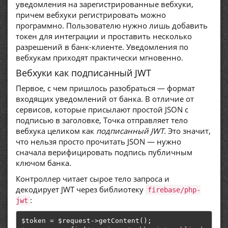
уведомления на зарегистрированные вебхуки,
причем вебхуки регистрировать можно
программно. Пользователю нужно лишь добавить
токен для интеграции и проставить несколько
разрешений в банк-клиенте. Уведомления по
вебхукам приходят практически мгновенно.
Вебхуки как подписанный JWT
Первое, с чем пришлось разобраться — формат
входящих уведомлений от банка. В отличие от
сервисов, которые присылают простой JSON с
подписью в заголовке, Точка отправляет тело
вебхука целиком как
подписанный JWT.
Это значит,
что нельзя просто прочитать JSON — нужно
сначала верифицировать подпись публичным
ключом банка.
Контроллер читает сырое тело запроса и
декодирует JWT через библиотеку
firebase/php-
:
jwt
$token 
=
 $request
->
getContent
();