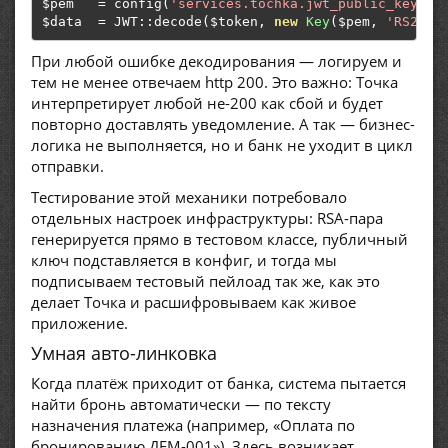
$pem   
=
 config
(
'services.tochka.jwt_public_key_pe
$data  
=
 JWT
::
decode
(
$token
,
new
Key
(
$pem
,
'RS256'
При любой ошибке декодирования — логируем и
тем не менее отвечаем http 200. Это важно: Точка
интерпретирует любой не-200 как сбой и будет
повторно доставлять уведомление. А так — бизнес-
логика не выполняется, но и банк не уходит в цикл
отправки.
Тестирование этой механики потребовало
отдельных настроек инфраструктуры: RSA-пара
генерируется прямо в тестовом классе, публичный
ключ подставляется в конфиг, и тогда мы
подписываем тестовый пейлоад так же, как это
делает Точка и расшифровываем как живое
приложение.
Умная авто-линковка
Когда платёж приходит от банка, система пытается
найти бронь автоматически — по тексту
назначения платежа (например, «Оплата по
бронированию ДЕМ-001»). Здесь возникает