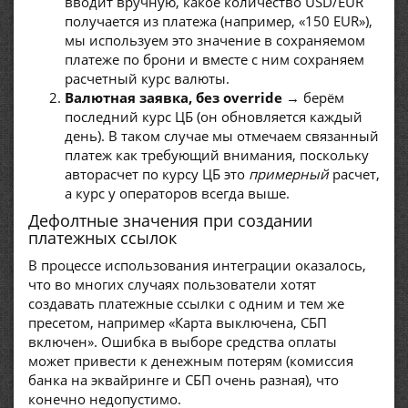
вводит вручную, какое количество USD/EUR
получается из платежа (например, «150 EUR»),
мы используем это значение в сохраняемом
платеже по брони и вместе с ним сохраняем
расчетный курс валюты.
Валютная заявка, без override
→ берём
последний курс ЦБ (он обновляется каждый
день). В таком случае мы отмечаем связанный
платеж как требующий внимания, поскольку
авторасчет по курсу ЦБ это
примерный
расчет,
а курс у операторов всегда выше.
Дефолтные значения при создании
платежных ссылок
В процессе использования интеграции оказалось,
что во многих случаях пользователи хотят
создавать платежные ссылки с одним и тем же
пресетом, например «Карта выключена, СБП
включен». Ошибка в выборе средства оплаты
может привести к денежным потерям (комиссия
банка на эквайринге и СБП очень разная), что
конечно недопустимо.