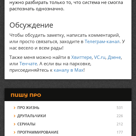
нужно разбирать только то, что система не смогла
распознать однозначно.
Обсуждение
Чтобы обсудить заметку, написать комментарий,
или просто связаться, заходите в
Телеграм-канал
. У
нас весело и всем рады!
Также меня можно найти в
Хвиттере
,
VC.ru
,
Дзене
,
или
Тенчате
. А если вы на парковке,
присоединяйтесь к
каналу в Max
!
ПИШУ ПРО
ПРО ЖИЗНЬ
531
ДРУПАЛЬЧИКИ
226
СЕРИАЛЫ
212
ПРОГРАММИРОВАНИЕ
177