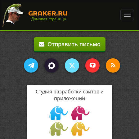
GRAKER.RU
Toggl
Домовая страница
navig
Отправить письмо
Студия разработки сайтов и
приложений