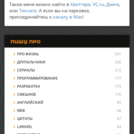
Также меня можно найти в
Хвиттере
,
VC.ru
,
Дзене
,
или
Тенчате
. А если вы на парковке,
присоединяйтесь к
каналу в Max
!
ПИШУ ПРО
ПРО ЖИЗНЬ
531
ДРУПАЛЬЧИКИ
226
СЕРИАЛЫ
212
ПРОГРАММИРОВАНИЕ
177
РАЗРАБОТКА
173
СМЕШНОЕ
110
АНГЛИЙСКИЙ
95
WEB
68
ЦИТАТЫ
67
LARAVEL
64