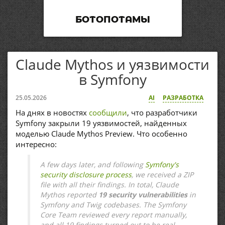
БОТОПОТАМЫ
Claude Mythos и уязвимости
в Symfony
25.05.2026
AI
РАЗРАБОТКА
На днях в новостях
сообщили
, что разработчики
Symfony закрыли 19 уязвимостей, найденных
моделью Claude Mythos Preview. Что особенно
интересно:
A few days later, and following
Symfony's
security disclosure process
, we received a ZIP
file with all their findings. In total, Claude
Mythos reported
19 security vulnerabilities
in
Symfony and Twig codebases. The Symfony
Core Team reviewed every report manually,
and all 19 findings turned out to be real