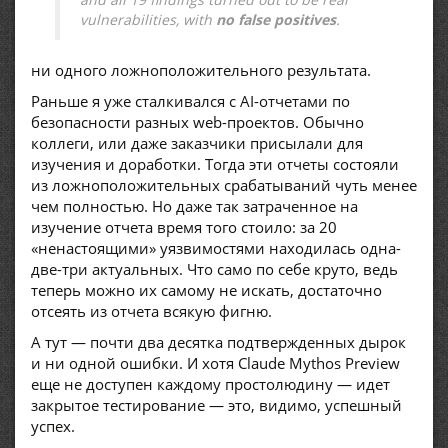
vulnerabilities, with
no false positives
.
ни одного ложноположительного результата.
Раньше я уже сталкивался с AI-отчетами по
безопасности разных web-проектов. Обычно
коллеги, или даже заказчики присылали для
изучения и доработки. Тогда эти отчеты состояли
из ложноположительных срабатываний чуть менее
чем полностью. Но даже так затраченное на
изучение отчета время того стоило: за 20
«ненастоящими» уязвимостями находилась одна-
две-три актуальных. Что само по себе круто, ведь
теперь можно их самому не искать, достаточно
отсеять из отчета всякую фигню.
А тут — почти два десятка подтвержденных дырок
и ни одной ошибки. И хотя Claude Mythos Preview
еще не доступен каждому простолюдину — идет
закрытое тестирование — это, видимо, успешный
успех.