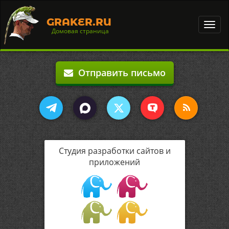
GRAKER.RU
Toggl
Домовая страница
navig
Отправить письмо
Студия разработки сайтов и
приложений