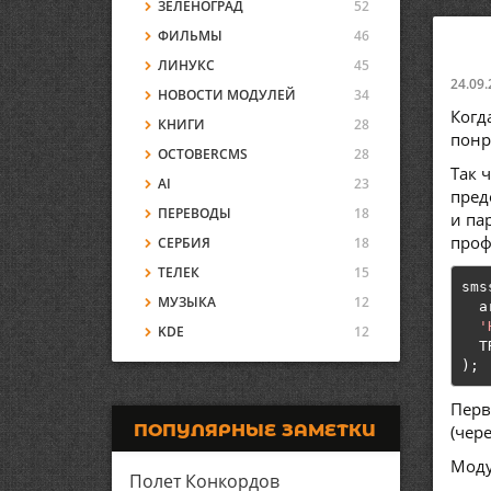
ЗЕЛЕНОГРАД
52
ФИЛЬМЫ
46
ЛИНУКС
45
24.09.
НОВОСТИ МОДУЛЕЙ
34
Когд
КНИГИ
28
понр
OCTOBERCMS
28
Так 
AI
23
пред
ПЕРЕВОДЫ
18
и па
проф
СЕРБИЯ
18
ТЕЛЕК
15
sms
МУЗЫКА
12
  a
'
KDE
12
);
Перв
ПОПУЛЯРНЫЕ ЗАМЕТКИ
(чер
Мод
Полет Конкордов