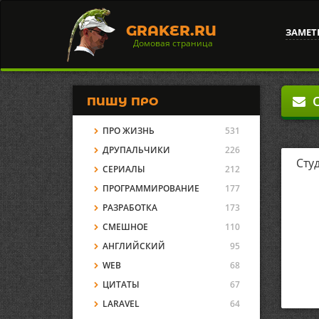
GRAKER.RU
ЗАМЕТ
Домовая страница
О
ПИШУ ПРО
ПРО ЖИЗНЬ
531
ДРУПАЛЬЧИКИ
226
Сту
СЕРИАЛЫ
212
ПРОГРАММИРОВАНИЕ
177
РАЗРАБОТКА
173
СМЕШНОЕ
110
АНГЛИЙСКИЙ
95
WEB
68
ЦИТАТЫ
67
LARAVEL
64