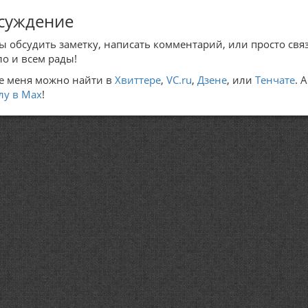
суждение
ы обсудить заметку, написать комментарий, или просто связ
ло и всем рады!
е меня можно найти в
Хвиттере
,
VC.ru
,
Дзене
, или
Тенчате
. 
лу в Max
!