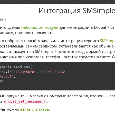
Интеграция SMSimple 
2016
а-то сделал
небольшой модуль
для интеграции в Drupal 7 от
авился, пришлось поменять.
что набросал новый модуль для интеграции сервиса
SMSimp
оставляемый самим сервисом. Устанавливается как обычно,
роль от аккаунта в SMSimple. После этого над формой настр
иле: имя пользователя, телефон, остаток средств на счете
simple_send_sms
(
rray
(
'89012345678'
,
'89263211232'
),
Hello!'
,
ый аргумент — массив с номерами телефонов, второй — с
ез
).
drupal_set_message()
уль можно
взять с гитхаба
.