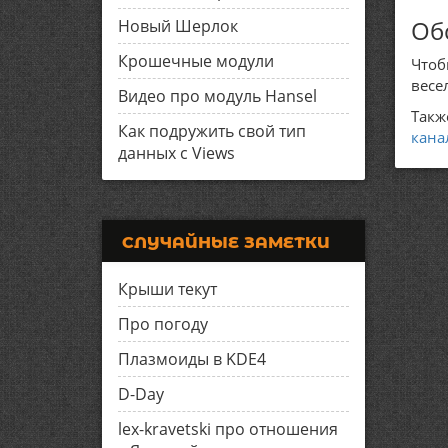
Об
Новый Шерлок
Крошечные модули
Чтоб
весе
Видео про модуль Hansel
Такж
Как подружить свой тип
кана
данных с Views
СЛУЧАЙНЫЕ ЗАМЕТКИ
Крыши текут
Про погоду
Плазмоиды в KDE4
D-Day
lex-kravetski про отношения