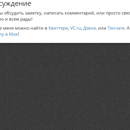
суждение
ы обсудить заметку, написать комментарий, или просто связ
ло и всем рады!
е меня можно найти в
Хвиттере
,
VC.ru
,
Дзене
, или
Тенчате
. 
лу в Max
!