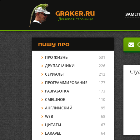
GRAKER.RU
ЗАМЕТ
Домовая страница
О
ПИШУ ПРО
ПРО ЖИЗНЬ
531
ДРУПАЛЬЧИКИ
226
Сту
СЕРИАЛЫ
212
ПРОГРАММИРОВАНИЕ
177
РАЗРАБОТКА
173
СМЕШНОЕ
110
АНГЛИЙСКИЙ
95
WEB
68
ЦИТАТЫ
67
LARAVEL
64