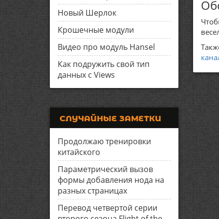
Об
Новый Шерлок
Чтоб
Крошечные модули
весе
Видео про модуль Hansel
Такж
кана
Как подружить свой тип
данных с Views
СЛУЧАЙНЫЕ ЗАМЕТКИ
Продолжаю тренировки
китайского
Параметрический вызов
формы добавления нода на
разных страницах
Перевод четвертой серии
второго сезона Flight of the