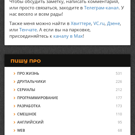
Чтобы обсудить заметку, написать комментарий,
или просто связаться, заходите в
Телеграм-канал
. У
нас весело и всем рады!
Также меня можно найти в
Хвиттере
,
VC.ru
,
Дзене
,
или
Тенчате
. А если вы на парковке,
присоединяйтесь к
каналу в Max
!
ПИШУ ПРО
ПРО ЖИЗНЬ
531
ДРУПАЛЬЧИКИ
226
СЕРИАЛЫ
212
ПРОГРАММИРОВАНИЕ
177
РАЗРАБОТКА
173
СМЕШНОЕ
110
АНГЛИЙСКИЙ
95
WEB
68