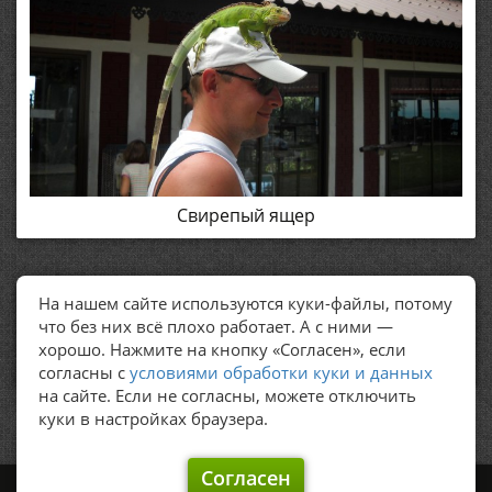
Свирепый ящер
На нашем сайте используются куки-файлы, потому
ПОЛЕЗНЫЕ ССЫЛКИ
что без них всё плохо работает. А с ними —
хорошо. Нажмите на кнопку «Согласен», если
Политика обработки персональных данных
согласны с
условиями обработки куки и данных
на сайте. Если не согласны, можете отключить
куки в настройках браузера.
Согласен
©
Graker's, 2009 – 2026.