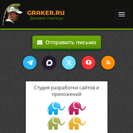
GRAKER.RU
Toggl
Домовая страница
navig
Отправить письмо
Студия разработки сайтов и
приложений