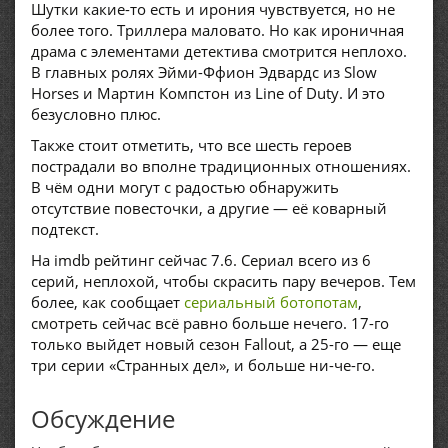
Шутки какие-то есть и ирония чувствуется, но не
более того. Триллера маловато. Но как ироничная
драма с элементами детектива смотрится неплохо.
В главных ролях Эйми-Ффион Эдвардс из Slow
Horses и Мартин Компстон из Line of Duty. И это
безусловно плюс.
Также стоит отметить, что все шесть героев
пострадали во вполне традиционных отношениях.
В чём одни могут с радостью обнаружить
отсутствие повесточки, а другие — её коварный
подтекст.
На imdb рейтинг сейчас 7.6. Сериал всего из 6
серий, неплохой, чтобы скрасить пару вечеров. Тем
более, как сообщает
сериальный ботопотам
,
смотреть сейчас всё равно больше нечего. 17-го
только выйдет новый сезон Fallout, а 25-го — еще
три серии «Странных дел», и больше ни-че-го.
Обсуждение