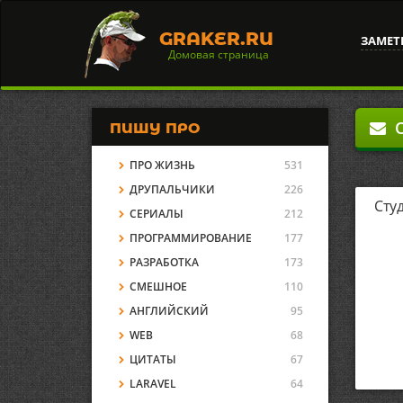
GRAKER.RU
ЗАМЕТ
Домовая страница
О
ПИШУ ПРО
ПРО ЖИЗНЬ
531
ДРУПАЛЬЧИКИ
226
Сту
СЕРИАЛЫ
212
ПРОГРАММИРОВАНИЕ
177
РАЗРАБОТКА
173
СМЕШНОЕ
110
АНГЛИЙСКИЙ
95
WEB
68
ЦИТАТЫ
67
LARAVEL
64