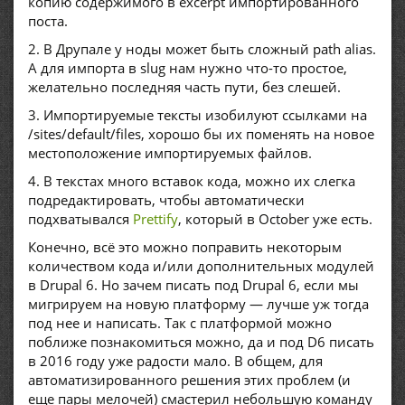
копию содержимого в excerpt импортированного
поста.
2. В Друпале у ноды может быть сложный path alias.
А для импорта в slug нам нужно что-то простое,
желательно последняя часть пути, без слешей.
3. Импортируемые тексты изобилуют ссылками на
/sites/default/files, хорошо бы их поменять на новое
местоположение импортируемых файлов.
4. В текстах много вставок кода, можно их слегка
подредактировать, чтобы автоматически
подхватывался
Prettify
, который в October уже есть.
Конечно, всё это можно поправить некоторым
количеством кода и/или дополнительных модулей
в Drupal 6. Но зачем писать под Drupal 6, если мы
мигрируем на новую платформу — лучше уж тогда
под нее и написать. Так с платформой можно
поближе познакомиться можно, да и под D6 писать
в 2016 году уже радости мало. В общем, для
автоматизированного решения этих проблем (и
еще пары мелочей) смастерил небольшую команду