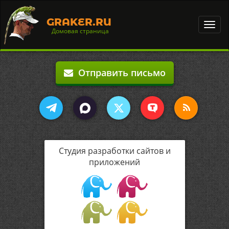
GRAKER.RU
Toggl
Домовая страница
navig
Отправить письмо
Студия разработки сайтов и
приложений