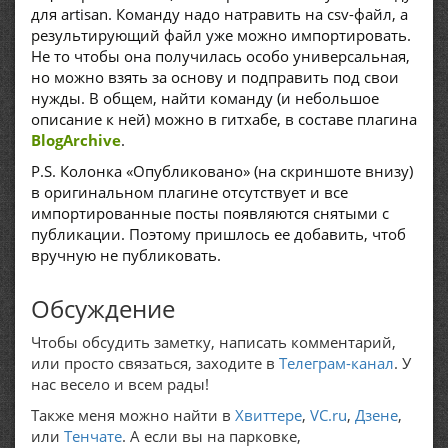
для artisan. Команду надо натравить на csv-файл, а
результирующий файл уже можно импортировать.
Не то чтобы она получилась особо универсальная,
но можно взять за основу и подправить под свои
нужды. В общем, найти команду (и небольшое
описание к ней) можно в гитхабе, в составе плагина
BlogArchive
.
P.S. Колонка «Опубликовано» (на скриншоте внизу)
в оригинальном плагине отсутствует и все
импортированные посты появляются снятыми с
публикации. Поэтому пришлось ее добавить, чтоб
вручную не публиковать.
Обсуждение
Чтобы обсудить заметку, написать комментарий,
или просто связаться, заходите в
Телеграм-канал
. У
нас весело и всем рады!
Также меня можно найти в
Хвиттере
,
VC.ru
,
Дзене
,
или
Тенчате
. А если вы на парковке,