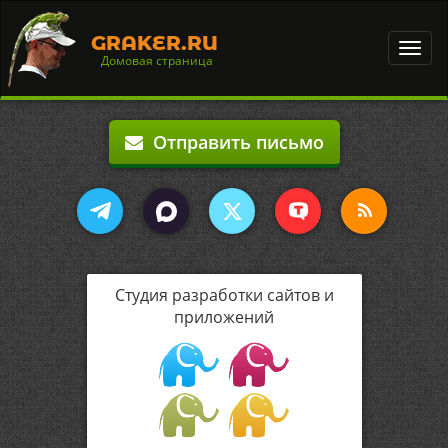
GRAKER.RU
Toggl
Домовая страница
navig
Отправить письмо
Студия разработки сайтов и
приложений