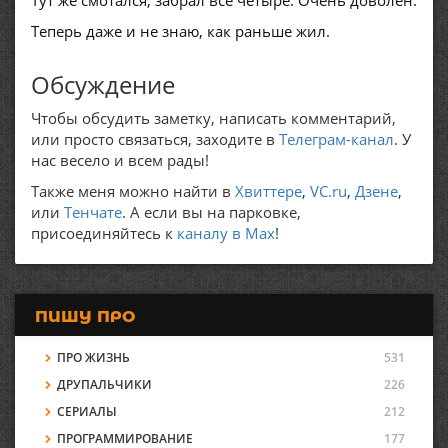
Тут же смотался, забрал все четыре. Очень доволен.
Теперь даже и не знаю, как раньше жил.
Обсуждение
Чтобы обсудить заметку, написать комментарий,
или просто связаться, заходите в
Телеграм-канал
. У
нас весело и всем рады!
Также меня можно найти в
Хвиттере
,
VC.ru
,
Дзене
,
или
Тенчате
. А если вы на парковке,
присоединяйтесь к
каналу в Max
!
ПИШУ ПРО
ПРО ЖИЗНЬ
531
ДРУПАЛЬЧИКИ
226
СЕРИАЛЫ
212
ПРОГРАММИРОВАНИЕ
177