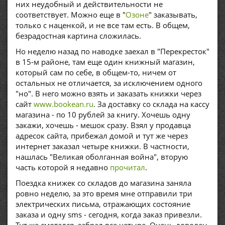
них неудобный и действительности не
соответствует. Можно еще в "
Озоне
" заказывать,
только с наценкой, и не все там есть. В общем,
безрадостная картина сложилась.
Но неделю назад по наводке заехал в "Перекресток"
в 15-м районе, там еще один книжный магазин,
который сам по себе, в общем-то, ничем от
остальных не отличается, за исключением одного
"но". В него можно взять и заказать книжки через
сайт
www.bookean.ru
. За доставку со склада на кассу
магазина - по 10 рублей за книгу. Хочешь одну
закажи, хочешь - мешок сразу. Взял у продавца
адресок сайта, прибежал домой и тут же через
интернет заказал четыре книжки. В частности,
нашлась "Великая оболганная война", вторую
часть которой я недавно
прочитал
.
Поездка книжек со складов до магазина заняла
ровно неделю, за это время мне отправили три
электрических письма, отражающих состояние
заказа и одну sms - сегодня, когда заказ привезли.