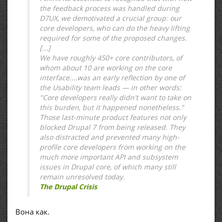
the feedback process was handled during
D7UX, we demotivated a crucial group: our
core developers, who can do the heavy lifting
required for some of the proposed changes.
[...]
We have roughly 450+ core contributors, of
whom about 10 are working on the core
interface.
...was an early reflection by one of
the Usability team leads — in other words:
"Core developers really didn't want to take on
this burden, but it happened nonetheless."
Those last-minute product features not only
blocked Drupal 7 from being released. They
also distracted and prevented many high-
profile core developers from working on the
much more important API and subsystem
issues in Drupal core, of which many still
remain unresolved today.
The Drupal Crisis
Вона как.