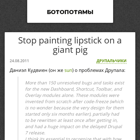
БОТОПОТАМЫ
Stop painting lipstick on a
giant pig
24.08.2011
ДРУПАЛЬЧИКИ
Даниэл Кудвиен (он же
sun
) о проблемах Друпала:
More than 150 unresolved bugs and tasks exist
for the new Dashboard, Shortcut, Toolbar, and
Overlay modules alone. These modules were
invented from scratch after code-freeze (which
is no wonder because the very design for them
started only six months earlier), partially had
to be rewritten at least once after getting in,
and had a huge impact on the delayed Drupal
7 release.
I think its essential to recognize that with how