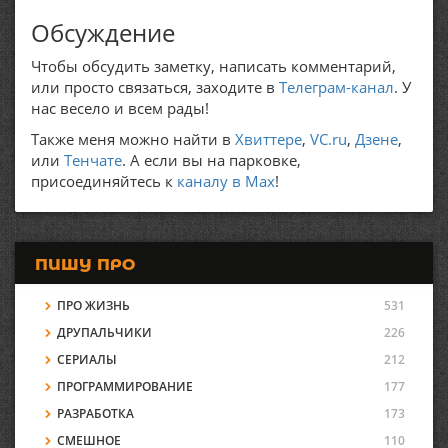
Обсуждение
Чтобы обсудить заметку, написать комментарий,
или просто связаться, заходите в
Телеграм-канал
. У
нас весело и всем рады!
Также меня можно найти в
Хвиттере
,
VC.ru
,
Дзене
,
или
Тенчате
. А если вы на парковке,
присоединяйтесь к
каналу в Max
!
ПИШУ ПРО
ПРО ЖИЗНЬ
531
ДРУПАЛЬЧИКИ
226
СЕРИАЛЫ
212
ПРОГРАММИРОВАНИЕ
177
РАЗРАБОТКА
173
СМЕШНОЕ
110