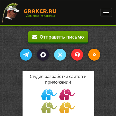
GRAKER.RU
Toggl
Домовая страница
navig
Отправить письмо
Студия разработки сайтов и
приложений