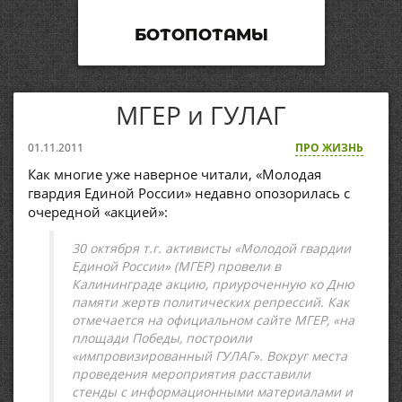
БОТОПОТАМЫ
МГЕР и ГУЛАГ
01.11.2011
ПРО ЖИЗНЬ
Как многие уже наверное читали, «Молодая
гвардия Единой России» недавно опозорилась с
очередной «акцией»:
30 октября т.г. активисты «Молодой гвардии
Единой России» (МГЕР) провели в
Калининграде акцию, приуроченную ко Дню
памяти жертв политических репрессий. Как
отмечается на официальном сайте МГЕР, «на
площади Победы, построили
«импровизированный ГУЛАГ». Вокруг места
проведения мероприятия расставили
стенды с информационными материалами и