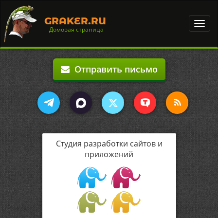
GRAKER.RU
Toggl
Домовая страница
navig
Отправить письмо
Студия разработки сайтов и
приложений