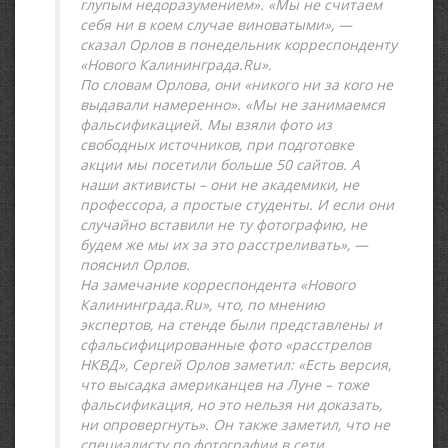
глупым недоразумением». «Мы не считаем
себя ни в коем случае виноватыми», —
сказал Орлов в понедельник корреспонденту
«Нового Калининграда.Ru».
По словам Орлова, они «никого ни за кого не
выдавали намеренно». «Мы не занимаемся
фальсификацией. Мы взяли фото из
свободных источников, при подготовке
акции мы посетили больше 50 сайтов. А
наши активисты – они не академики, не
профессора, а простые студенты. И если они
случайно вставили не ту фотографию, не
будем же мы их за это расстреливать», —
пояснил Орлов.
На замечание корреспондента «Нового
Калининграда.Ru», что, по мнению
экспертов, на стенде были представлены и
сфальсифицированные фото «расстрелов
НКВД», Сергей Орлов заметил: «Есть версия,
что высадка американцев на Луне – тоже
фальсификация, но это нельзя ни доказать,
ни опровергнуть». Он также заметил, что не
специалисту по фотографии в сети