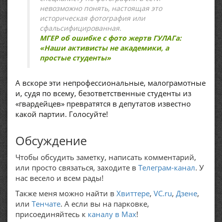
невозможно понять, настоящая это
историческая фотография или
сфальсифицированная.
МГЕР об ошибке с фото жертв ГУЛАГа:
«Наши активисты не академики, а
простые студенты»
А вскоре эти непрофессиональные, малограмотные
и, судя по всему, безответственные студенты из
«гвардейцев» превратятся в депутатов известно
какой партии. Голосуйте!
Обсуждение
Чтобы обсудить заметку, написать комментарий,
или просто связаться, заходите в
Телеграм-канал
. У
нас весело и всем рады!
Также меня можно найти в
Хвиттере
,
VC.ru
,
Дзене
,
или
Тенчате
. А если вы на парковке,
присоединяйтесь к
каналу в Max
!