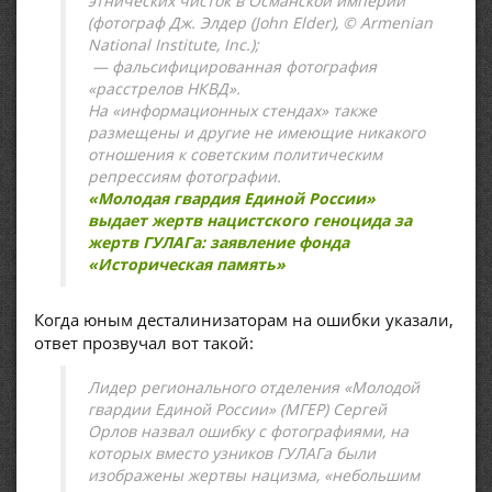
этнических чисток в Османской империи
(фотограф Дж. Элдер (John Elder), © Armenian
National Institute, Inc.);
— фальсифицированная фотография
«расстрелов НКВД».
На «информационных стендах» также
размещены и другие не имеющие никакого
отношения к советским политическим
репрессиям фотографии.
«Молодая гвардия Единой России»
выдает жертв нацистского геноцида за
жертв ГУЛАГа: заявление фонда
«Историческая память»
Когда юным десталинизаторам на ошибки указали,
ответ прозвучал вот такой:
Лидер регионального отделения «Молодой
гвардии Единой России» (МГЕР) Сергей
Орлов назвал ошибку с фотографиями, на
которых вместо узников ГУЛАГа были
изображены жертвы нацизма, «небольшим