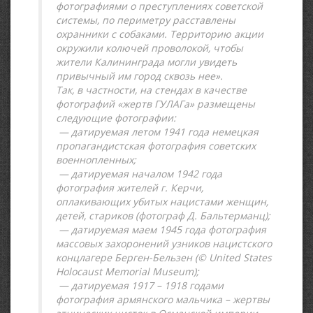
фотографиями о преступлениях советской
системы, по периметру расставлены
охранники с собаками. Территорию акции
окружили колючей проволокой, чтобы
жители Калининграда могли увидеть
привычный им город сквозь нее».
Так, в частности, на стендах в качестве
фотографий «жертв ГУЛАГа» размещены
следующие фотографии:
— датируемая летом 1941 года немецкая
пропагандистская фотография советских
военнопленных;
— датируемая началом 1942 года
фотография жителей г. Керчи,
оплакивающих убитых нацистами женщин,
детей, стариков (фотограф Д. Бальтерманц);
— датируемая маем 1945 года фотография
массовых захоронений узников нацистского
концлагере Берген-Бельзен (© United States
Holocaust Memorial Museum);
— датируемая 1917 – 1918 годами
фотография армянского мальчика – жертвы