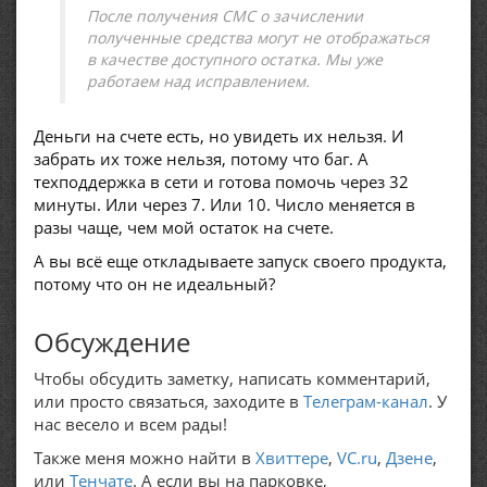
После получения СМС о зачислении
полученные средства могут не отображаться
в качестве доступного остатка. Мы уже
работаем над исправлением.
Деньги на счете есть, но увидеть их нельзя. И
забрать их тоже нельзя, потому что баг. А
техподдержка в сети и готова помочь через 32
минуты. Или через 7. Или 10. Число меняется в
разы чаще, чем мой остаток на счете.
А вы всё еще откладываете запуск своего продукта,
потому что он не идеальный?
Обсуждение
Чтобы обсудить заметку, написать комментарий,
или просто связаться, заходите в
Телеграм-канал
. У
нас весело и всем рады!
Также меня можно найти в
Хвиттере
,
VC.ru
,
Дзене
,
или
Тенчате
. А если вы на парковке,