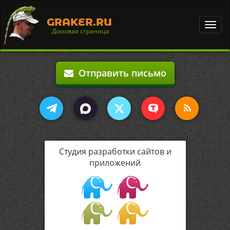
GRAKER.RU
Toggl
Домовая страница
navig
Отправить письмо
Студия разработки сайтов и
приложений