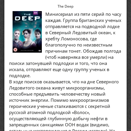
The Deep
Минисериал из пяти серий по часу
каждая. Группа британских ученых
отправляется на подводной лодке
в Северный Ледовитый океан, к
хребту Ломоносова, где
благополучно по неизвестным
причинам тонет. Обождав полгода
(чтоб наверняка все умерли) на
поиски затонувшей подлодки и того, что она
искала, отправляют еще одну группу ученых в
подлодке.
В ходе поисков оказывается, что на дне Северного
Ледовитого океана живут микроорганизмы,
способные предъявить человечеству новый
источник энергии. Помимо микроорганизмов
героические ученые сталкиваются с секретной
русской атомной подлодкой «Волос»,
осуществляющей глубинную добычу нефти в
запрещенных санкциями ООН водах (видимо,
остальные месторождения в России иссякли). На