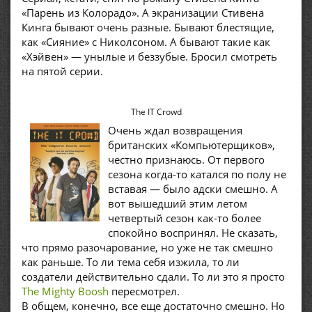
«Парень из Колорадо». А экранизации Стивена
Кинга бывают очень разные. Бывают блестящие,
как «Сияние» с Николсоном. А бывают такие как
«Хэйвен» — унылые и беззубые. Бросил смотреть
на пятой серии.
The IT Crowd
Очень ждал возвращения
британских «Компьютерщиков»,
честно признаюсь. От первого
сезона когда-то катался по полу не
вставая — было адски смешно. А
вот вышедший этим летом
четвертый сезон как-то более
спокойно воспринял. Не сказать,
что прямо разочарование, но уже не так смешно
как раньше. То ли тема себя изжила, то ли
создатели действительно сдали. То ли это я просто
The Mighty Boosh
пересмотрел.
В общем, конечно, все еще достаточно смешно. Но