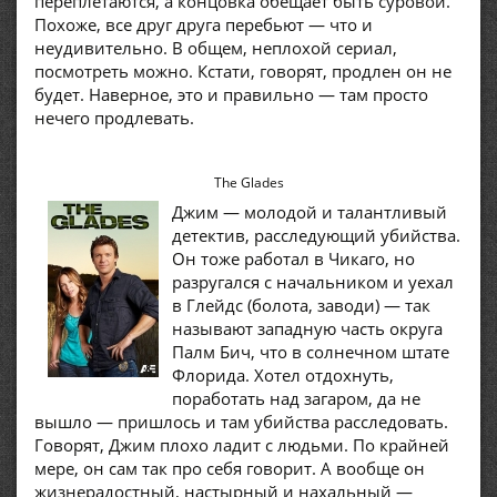
переплетаются, а концовка обещает быть суровой.
Похоже, все друг друга перебьют — что и
неудивительно. В общем, неплохой сериал,
посмотреть можно. Кстати, говорят, продлен он не
будет. Наверное, это и правильно — там просто
нечего продлевать.
The Glades
Джим — молодой и талантливый
детектив, расследующий убийства.
Он тоже работал в Чикаго, но
разругался с начальником и уехал
в Глейдс (болота, заводи) — так
называют западную часть округа
Палм Бич, что в солнечном штате
Флорида. Хотел отдохнуть,
поработать над загаром, да не
вышло — пришлось и там убийства расследовать.
Говорят, Джим плохо ладит с людьми. По крайней
мере, он сам так про себя говорит. А вообще он
жизнерадостный, настырный и нахальный —