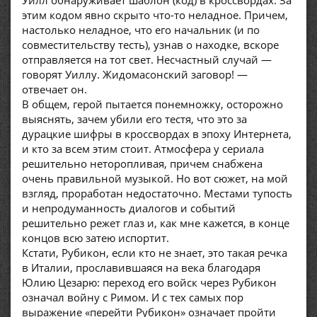
Уилл обнаруживает шаблон (код) в кроссвордах. За
этим кодом явно скрыто что-то неладное. Причем,
настолько неладное, что его начальник (и по
совместительству тесть), узнав о находке, вскоре
отправляется на тот свет. Несчастный случай —
говорят Уиллу. Жидомасонский заговор! —
отвечает он.
В общем, герой пытается понемножку, осторожно
выяснять, зачем убили его тестя, что это за
дурацкие шифры в кроссвордах в эпоху Интернета,
и кто за всем этим стоит. Атмосфера у сериала
решительно неторопливая, причем снабжена
очень правильной музыкой. Но вот сюжет, на мой
взгляд, проработан недостаточно. Местами тупость
и непродуманность диалогов и событий
решительно режет глаз и, как мне кажется, в конце
концов всю затею испортит.
Кстати, Рубикон, если кто не знает, это такая речка
в Италии, прославившаяся на века благодаря
Юлию Цезарю: переход его войск через Рубикон
означал войну с Римом. И с тех самых пор
выражение «перейти Рубикон» означает пройти