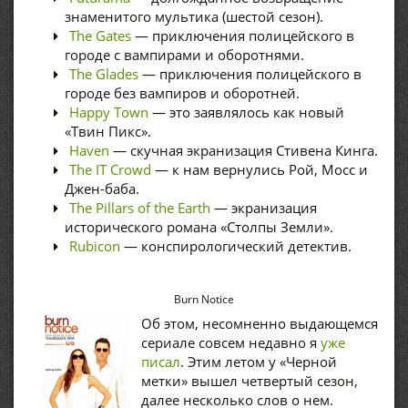
знаменитого мультика (шестой сезон).
The Gates
— приключения полицейского в
городе с вампирами и оборотнями.
The Glades
— приключения полицейского в
городе без вампиров и оборотней.
Happy Town
— это заявлялось как новый
«Твин Пикс».
Haven
— скучная экранизация Стивена Кинга.
The IT Crowd
— к нам вернулись Рой, Мосс и
Джен-баба.
The Pillars of the Earth
— экранизация
исторического романа «Столпы Земли».
Rubicon
— конспирологический детектив.
Burn Notice
Об этом, несомненно выдающемся
сериале совсем недавно я
уже
писал
. Этим летом у «Черной
метки» вышел четвертый сезон,
далее несколько слов о нем.