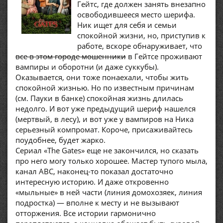
Гейтс, где должен занять внезапно
освободившееся место шерифа.
Ник ищет для себя и семьи
спокойной жизни, но, приступив к
работе, вскоре обнаруживает, что
все в этом городе мошенники
в Гейтсе проживают
вампиры и оборотни (и даже суккубы).
Оказывается, они тоже понаехали, чтобы жить
спокойной жизнью. Но по известным причинам
(см. Пауки в банке) спокойная жизнь длилась
недолго. И вот уже предыдущий шериф нашелся
(мертвый, в лесу), и вот уже у вампиров на Ника
серьезный компромат. Короче, присаживайтесь
поудобнее, будет жарко.
Сериал «The Gates» еще не закончился, но сказать
про него могу только хорошее. Мастер тупого мыла,
канал ABC, наконец-то показал достаточно
интересную историю. И даже откровенно
«мыльные» в ней части (линия домохозяек, линия
подростка) — вполне к месту и не вызывают
отторжения. Все истории гармонично