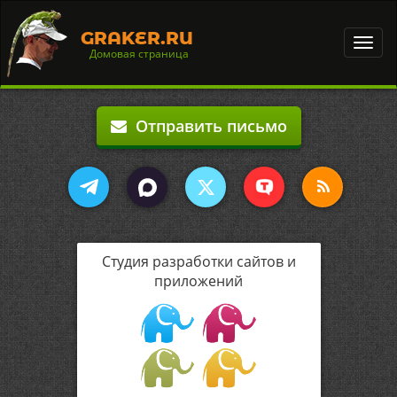
GRAKER.RU
Toggl
Домовая страница
navig
Отправить письмо
Студия разработки сайтов и
приложений