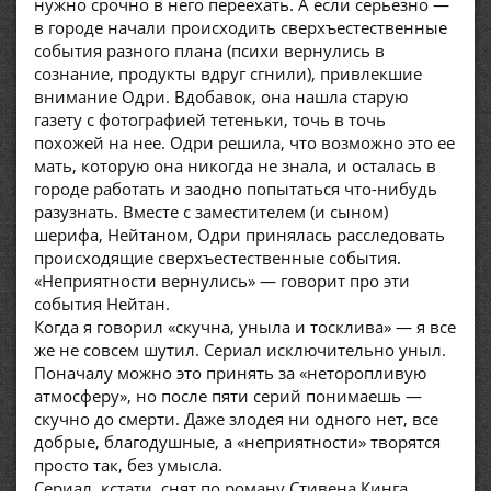
нужно срочно в него переехать. А если серьезно —
в городе начали происходить сверхъестественные
события разного плана (психи вернулись в
сознание, продукты вдруг сгнили), привлекшие
внимание Одри. Вдобавок, она нашла старую
газету с фотографией тетеньки, точь в точь
похожей на нее. Одри решила, что возможно это ее
мать, которую она никогда не знала, и осталась в
городе работать и заодно попытаться что-нибудь
разузнать. Вместе с заместителем (и сыном)
шерифа, Нейтаном, Одри принялась расследовать
происходящие сверхъестественные события.
«Неприятности вернулись» — говорит про эти
события Нейтан.
Когда я говорил «скучна, уныла и тосклива» — я все
же не совсем шутил. Сериал исключительно уныл.
Поначалу можно это принять за «неторопливую
атмосферу», но после пяти серий понимаешь —
скучно до смерти. Даже злодея ни одного нет, все
добрые, благодушные, а «неприятности» творятся
просто так, без умысла.
Сериал, кстати, снят по роману Стивена Кинга