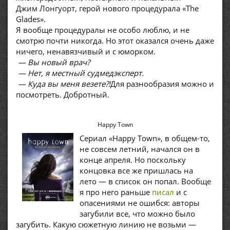
Джим Лонгуорт, герой нового процедурала «The
Glades».
Я вообще процедуралы не особо люблю, и не
смотрю почти никогда. Но этот оказался очень даже
ничего, ненавязчивый и с юморком.
— Вы новый врач?
— Нет, я местный судмедэксперт.
— Куда вы меня везете?!
Для разнообразия можно и
посмотреть. Добротный.
Happy Town
Сериал «Happy Town», в общем-то,
не совсем летний, начался он в
конце апреля. Но поскольку
концовка все же пришлась на
лето — в список он попал. Вообще
я про него раньше
писал
и с
опасениями не ошибся: авторы
загубили все, что можно было
загубить. Какую сюжетную линию не возьми —