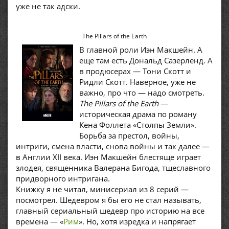
уже не так адски.
The Pillars of the Earth
В главной роли Иэн Макшейн. А
еще там есть Дональд Сазерленд. А
в продюсерах — Тони Скотт и
Ридли Скотт. Наверное, уже не
важно, про что — надо смотреть.
The Pillars of the Earth
—
историческая драма по роману
Кена Фоллета «Столпы Земли».
Борьба за престол, войны,
интриги, смена власти, снова войны и так далее —
в Англии XII века. Иэн Макшейн блестяще играет
злодея, священника Валерана Бигода, тщеславного
придворного интригана.
Книжку я не читал, минисериал из 8 серий —
посмотрел. Шедевром я бы его не стал называть,
главный сериальный шедевр про историю на все
времена — «
Рим
». Но, хотя изредка и напрягает