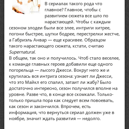
В сериалах такого рода что
главное? Главное, чтобы с
развитием сюжета все шло по
нарастающей. Чтобы с каждым
сезоном злодеи были все злее, интриги хитрее,
погони быстрее, шутки бодрее, перестрелки жестче,
а Габриэль Анвар — еще красивее. Образцом
такого нарастающего сюжета, кстати, считаю
Supernatural
.
В общем, так оно и получилось. Чтоб стало веселее,
к команде главных героев добавили еще одного
погорельца — лысого Джесси. Вокруг него же и
крутилась вся интрига сезона: узнает ли Джесси,
что это Майкл его спалил, затаит ли жабу? Было
достаточно интересно, сезон получился вполне на
уровне. Разве что, в конце все скомкали. Только-
только пришла пора как следует всем повоевать,
как сезон и закончился. Впрочем, есть
информация, что вернуться сериал должен уже в
ноябре, значит ждать развития — недолго.