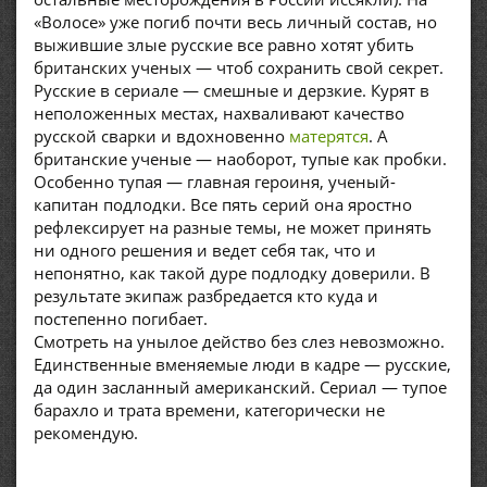
«Волосе» уже погиб почти весь личный состав, но
выжившие злые русские все равно хотят убить
британских ученых — чтоб сохранить свой секрет.
Русские в сериале — смешные и дерзкие. Курят в
неположенных местах, нахваливают качество
русской сварки и вдохновенно
матерятся
. А
британские ученые — наоборот, тупые как пробки.
Особенно тупая — главная героиня, ученый-
капитан подлодки. Все пять серий она яростно
рефлексирует на разные темы, не может принять
ни одного решения и ведет себя так, что и
непонятно, как такой дуре подлодку доверили. В
результате экипаж разбредается кто куда и
постепенно погибает.
Смотреть на унылое действо без слез невозможно.
Единственные вменяемые люди в кадре — русские,
да один засланный американский. Сериал — тупое
барахло и трата времени, категорически не
рекомендую.