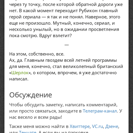
через ту точку, после которой обратной дороги уже
нет. В какой момент переходит Рубикон главный
герой сериала — я так и не понял. Наверное, этого
еще не произошло. Мутный, конечно, сериал, и
несколько унылый, но в ожидании просветления
пока смотрю. Вдруг взлетит?
—
На этом, собственно, все.
Ах, да. Главным гвоздем всей летней программы
для меня, конечно, стал великолепный британский
«
Шерлок
», о котором, впрочем, я уже достаточно
написал.
Обсуждение
Чтобы обсудить заметку, написать комментарий,
или просто связаться, заходите в
Телеграм-канал
. У
нас весело и всем рады!
Также меня можно найти в
Хвиттере
,
VC.ru
,
Дзене
,
или
Тенчате
. А если вы на парковке,