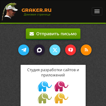
GRAKER.RU
Toggl
Домовая страница
navig
Отправить письмо
Студия разработки сайтов и
приложений