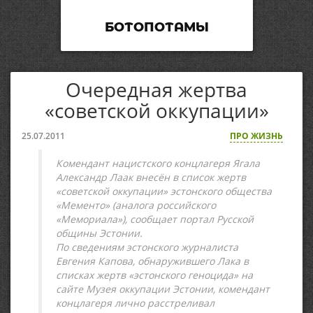
БОТОПОТАМЫ
Очередная жертва
«советской оккупации»
25.07.2011
ПРО ЖИЗНЬ
Комендант нацистского концлагеря Ягала
Александр Лаак внесён в список жертв
«советской оккупации» эстонского общества
«Мементо» (аналога российского
«Мемориала»), сообщает портал Русской
общины Эстонии.
По сведениям эстонского журналиста
Евгения Капова, обнаружившего Лака в
списках жертв «эстонского геноцида» на
сайте Музея оккупации Эстонии, комендант
концлагеря лично расстреливал