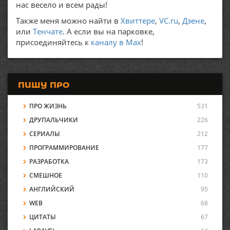
нас весело и всем рады!
Также меня можно найти в
Хвиттере
,
VC.ru
,
Дзене
,
или
Тенчате
. А если вы на парковке,
присоединяйтесь к
каналу в Max
!
ПИШУ ПРО
ПРО ЖИЗНЬ
531
ДРУПАЛЬЧИКИ
226
СЕРИАЛЫ
212
ПРОГРАММИРОВАНИЕ
177
РАЗРАБОТКА
173
СМЕШНОЕ
110
АНГЛИЙСКИЙ
95
WEB
68
ЦИТАТЫ
67