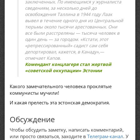
заключенных. По имеющимся у журналиста
сведениям, за несколько дней до
освобождения Таллина в 1944 году Лаак
вывел в течение одного дня из Центральной
тюрьмы около тысячи арестованных. Они
все были расстреляны — тысяча человек в
один день — за городом. «Кстати, этот
«репрессированный» садист сам себя
депортировал, кажется, в Канаду»,—
отмечает Капов.
Комендант концлагеря стал жертвой
«советской оккупации» Эстонии
Какого замечательного человека проклятые
коммунисты мучили!
И какая прелесть эта эстонская демократия.
Обсуждение
Чтобы обсудить заметку, написать комментарий,
или просто связаться, заходите в
Телеграм-канал
. У