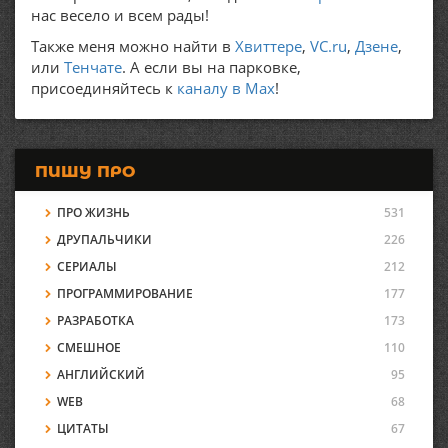
нас весело и всем рады!
Также меня можно найти в
Хвиттере
,
VC.ru
,
Дзене
,
или
Тенчате
. А если вы на парковке,
присоединяйтесь к
каналу в Max
!
ПИШУ ПРО
ПРО ЖИЗНЬ
531
ДРУПАЛЬЧИКИ
226
СЕРИАЛЫ
212
ПРОГРАММИРОВАНИЕ
177
РАЗРАБОТКА
173
СМЕШНОЕ
110
АНГЛИЙСКИЙ
95
WEB
68
ЦИТАТЫ
67