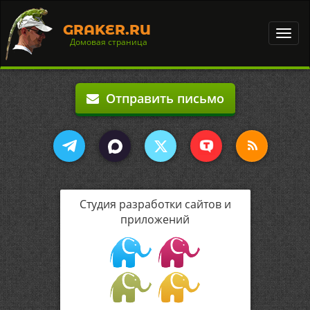
GRAKER.RU
Toggl
Домовая страница
navig
Отправить письмо
Студия разработки сайтов и
приложений