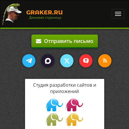
GRAKER.RU
Toggl
Домовая страница
navig
Отправить письмо
Студия разработки сайтов и
приложений