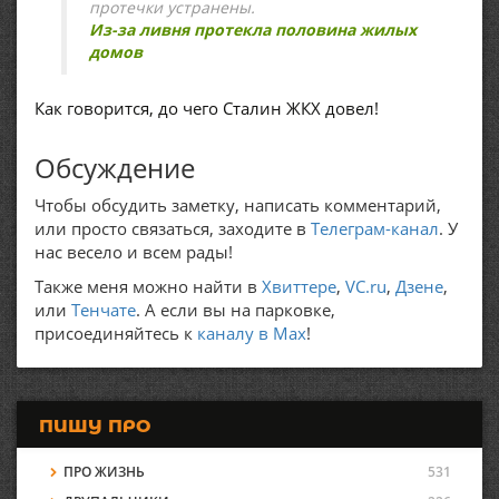
протечки устранены.
Из-за ливня протекла половина жилых
домов
Как говорится, до чего Сталин ЖКХ довел!
Обсуждение
Чтобы обсудить заметку, написать комментарий,
или просто связаться, заходите в
Телеграм-канал
. У
нас весело и всем рады!
Также меня можно найти в
Хвиттере
,
VC.ru
,
Дзене
,
или
Тенчате
. А если вы на парковке,
присоединяйтесь к
каналу в Max
!
ПИШУ ПРО
ПРО ЖИЗНЬ
531