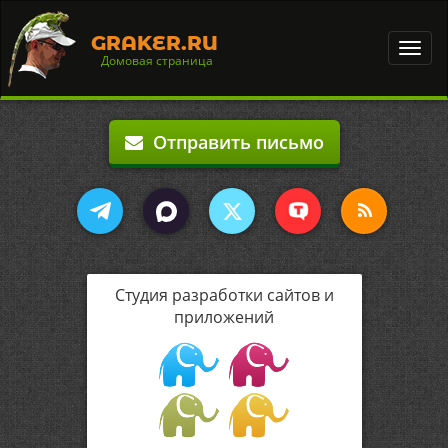
GRAKER.RU
Toggl
Домовая страница
navig
Отправить письмо
Студия разработки сайтов и
приложений