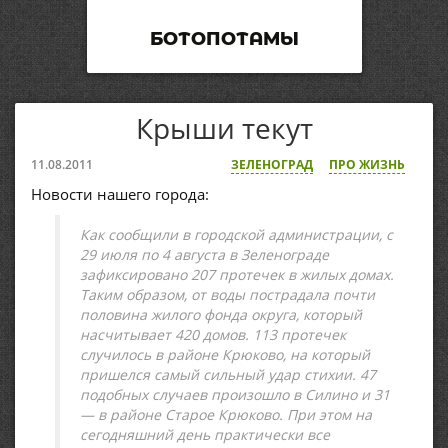
БОТОПОТАМЫ
Крыши текут
11.08.2011
ЗЕЛЕНОГРАД
ПРО ЖИЗНЬ
Новости нашего города:
Как сообщили в городской администрации, с
29 июля по 4 августа в Зеленограде
зафиксировано 207 протечек в жилых домах.
Таким образом, от воды пострадала почти
половина жилого фонда округа, который
насчитывает 420 домов. 113 протечек
случилось в районе Крюково, на который
пришелся самый сильный удар стихии. 47
подобных случаев произошло в Силино и 31
— в районе Старое Крюково. При этом на
сегодняшний день практически все