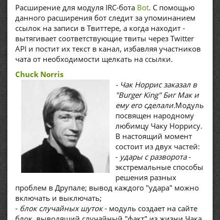
Расширение для модуля IRC-бота
Bot
. С помощью
данного расширения бот следит за упоминанием
ссылок на записи в Твиттере, а когда находит -
вытягивает соответствующие твиты через Twitter
API и постит их текст в канал, избавляя участников
чата от необходимости щелкать на ссылки.
Chuck Norris
- Чак Норрис заказал в
"Burger King" Биг Мак и
ему его сделали.
Модуль
посвящен народному
любимцу Чаку Норрису.
В настоящий момент
состоит из двух частей:
-
удары с разворота
-
экстремальные способы
решения разных
проблем в Друпале; вывод каждого "удара" можно
включать и выключать;
-
блок случайных шуток
- модуль создает на сайте
блок, выводящий случайный "факт" из жизни Чака