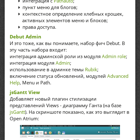
интеграция с
Pathauto
;
пункт меню для блогов;
контекстное определение хлебных крошек,
активных элементов меню и блоков;
права доступа.
Debut Admin
И это тоже, как вы понимаете, набор фич Debut. В
эту часть набора входит:
интеграция админской роли из модуля
Admin role
;
интеграция модуля
Admin
;
использование в админке темы
Rubik
;
включение статуса обновлений, модулей
Advanced
Help
, Menu и Path.
jsGantt View
Добавляет новый плагин стилизации
представлений Views - диаграмму Ганта (на базе
jsGantt
). На скриншоте показано, как это выглядит в
Open Atrium: