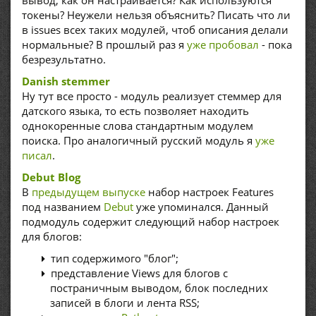
вывод, как он настраивается? Как используются
токены? Неужели нельзя объяснить? Писать что ли
в issues всех таких модулей, чтоб описания делали
нормальные? В прошлый раз я
уже пробовал
- пока
безрезультатно.
Danish stemmer
Ну тут все просто - модуль реализует стеммер для
датского языка, то есть позволяет находить
однокоренные слова стандартным модулем
поиска. Про аналогичный русский модуль я
уже
писал
.
Debut Blog
В
предыдущем выпуске
набор настроек Features
под названием
Debut
уже упоминался. Данный
подмодуль содержит следующий набор настроек
для блогов:
тип содержимого "блог";
представление Views для блогов с
постраничным выводом, блок последних
записей в блоги и лента RSS;