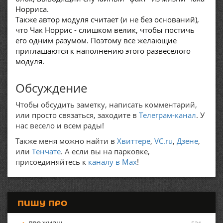
Норриса.
Также автор модуля считает (и не без оснований),
что Чак Норрис - слишком велик, чтобы постичь
его одним разумом. Поэтому все желающие
приглашаются к наполнению этого развеселого
модуля.
Обсуждение
Чтобы обсудить заметку, написать комментарий,
или просто связаться, заходите в
Телеграм-канал
. У
нас весело и всем рады!
Также меня можно найти в
Хвиттере
,
VC.ru
,
Дзене
,
или
Тенчате
. А если вы на парковке,
присоединяйтесь к
каналу в Max
!
ПИШУ ПРО