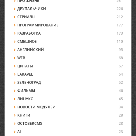
ПРО ЖИЗНЬ
531
ДРУПАЛЬЧИКИ
226
СЕРИАЛЫ
212
ПРОГРАММИРОВАНИЕ
177
РАЗРАБОТКА
173
СМЕШНОЕ
110
АНГЛИЙСКИЙ
95
WEB
68
ЦИТАТЫ
67
LARAVEL
64
ЗЕЛЕНОГРАД
52
ФИЛЬМЫ
46
ЛИНУКС
45
НОВОСТИ МОДУЛЕЙ
34
КНИГИ
28
OCTOBERCMS
28
AI
23