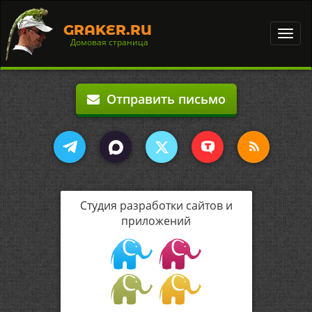
GRAKER.RU
Toggl
Домовая страница
navig
Отправить письмо
Студия разработки сайтов и
приложений