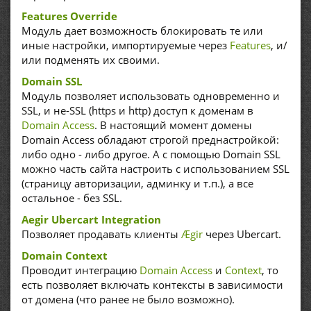
Features Override
Модуль дает возможность блокировать те или
иные настройки, импортируемые через
Features
, и/
или подменять их своими.
Domain SSL
Модуль позволяет использовать одновременно и
SSL, и не-SSL (https и http) доступ к доменам в
Domain Access
. В настоящий момент домены
Domain Access обладают строгой преднастройкой:
либо одно - либо другое. А с помощью Domain SSL
можно часть сайта настроить с использованием SSL
(страницу авторизации, админку и т.п.), а все
остальное - без SSL.
Aegir Ubercart Integration
Позволяет продавать клиенты
Ægir
через Ubercart.
Domain Context
Проводит интеграцию
Domain Access
и
Context
, то
есть позволяет включать контексты в зависимости
от домена (что ранее не было возможно).