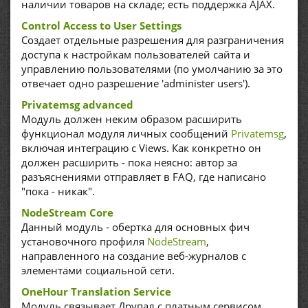
наличии товаров на складе; есть поддержка AJAX.
Control Access to User Settings
Создает отдельные разрешения для разграничения
доступа к настройкам пользователей сайта и
управлению пользователями (по умолчанию за это
отвечает одно разрешение 'administer users').
Privatemsg advanced
Модуль должен неким образом расширить
функционал модуля личных сообщений
Privatemsg
,
включая интеграцию с Views. Как конкретно он
должен расширить - пока неясно: автор за
разъяснениями отправляет в FAQ, где написано
"пока - никак".
NodeStream Core
Данный модуль - обертка для основных фич
установочного профиля
NodeStream
,
направленного на создание веб-журналов с
элементами социальной сети.
OneHour Translation Service
Модуль связывает Друпал с платным сервисом