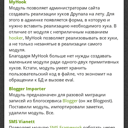
MyHook
Модуль позволяет администраторам сайта
создавать реализации хуков Друпала на лету. Для
этого в админке появляется форма, в которую и
нужно вставить реализацию необходимого хука. В
отличие от модуля с неприличным названием
hooker
, MyHook позволяет реализовывать все хуки,
а не только незанятые в реализации самого
модуля.
Благодаря MyHook больше нет нужды создавать
маленькие модули ради одного-двух примитивных
хуков. Кстати, модуль умеет хранить
пользовательский код в файле, что экономит на
обращении к БД и вызове eval.
Blogger Importer
Модуль предназначен для разовой миграции
записей из блогосервиса
Blogger
(он же Blogpost).
Поставили модуль, импортировали заметки,
удалили модуль. Все.
SMS Vianett
Позволяет модулю
SMS Framework
работать через