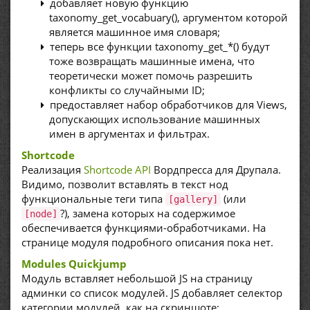
добавляет новую функцию
taxonomy_get_vocabuary(), аргументом которой
является машинное имя словаря;
теперь все функции taxonomy_get_*() будут
тоже возвращать машинные имена, что
теоретически может помочь разрешить
конфликты со случайными ID;
предоставляет набор обработчиков для Views,
допускающих использование машинных
имен в аргументах и фильтрах.
Shortcode
Реализация
Shortcode API
Вордпресса для Друпала.
Видимо, позволит вставлять в текст нод
функциональные теги типа
(или
[gallery]
?), замена которых на содержимое
[node]
обеспечивается функциями-обработчиками. На
странице модуля подробного описания пока нет.
Modules Quickjump
Модуль вставляет небольшой JS на страницу
админки со список модулей. JS добавляет селектор
категории модулей, как на скриншоте: