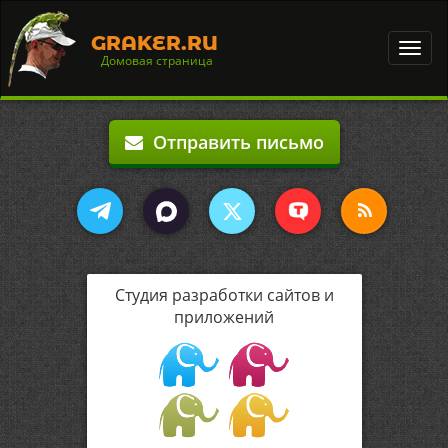
GRAKER.RU
Toggl
Домовая страница
navig
Отправить письмо
Студия разработки сайтов и
приложений