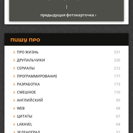
|
предыдущая фотокарточка ›
ПИШУ ПРО
ПРО ЖИЗНЬ
531
ДРУПАЛЬЧИКИ
226
СЕРИАЛЫ
212
ПРОГРАММИРОВАНИЕ
177
РАЗРАБОТКА
173
СМЕШНОЕ
110
АНГЛИЙСКИЙ
95
WEB
68
ЦИТАТЫ
67
LARAVEL
64
ЗЕЛЕНОГРАД
52