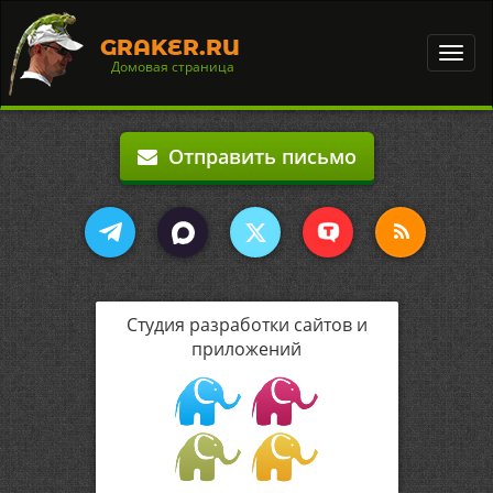
GRAKER.RU
Toggl
Домовая страница
navig
Отправить письмо
Студия разработки сайтов и
приложений