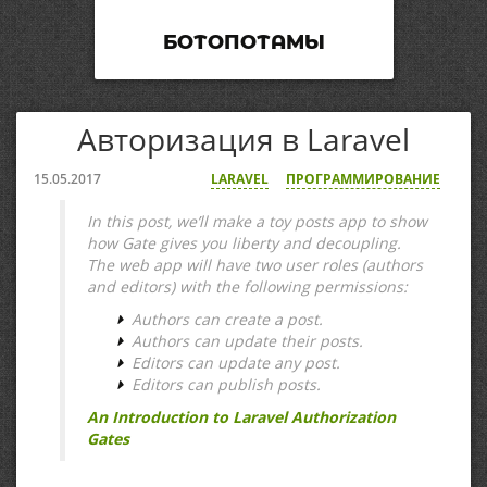
БОТОПОТАМЫ
Авторизация в Laravel
15.05.2017
LARAVEL
ПРОГРАММИРОВАНИЕ
In this post, we’ll make a toy posts app to show
how Gate gives you liberty and decoupling.
The web app will have two user roles (authors
and editors) with the following permissions:
Authors can create a post.
Authors can update their posts.
Editors can update any post.
Editors can publish posts.
An Introduction to Laravel Authorization
Gates