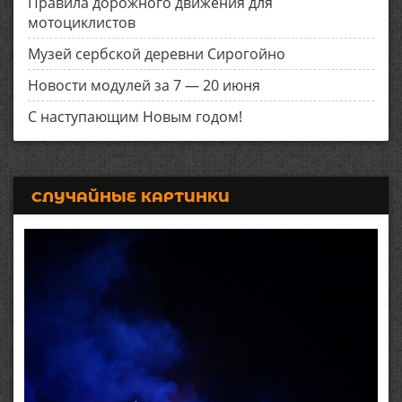
Правила дорожного движения для
мотоциклистов
Музей сербской деревни Сирогойно
Новости модулей за 7 — 20 июня
С наступающим Новым годом!
СЛУЧАЙНЫЕ КАРТИНКИ