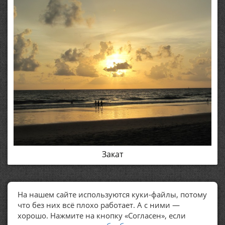
Закат
На нашем сайте используются куки-файлы, потому
ПОЛЕЗНЫЕ ССЫЛКИ
что без них всё плохо работает. А с ними —
хорошо. Нажмите на кнопку «Согласен», если
Политика обработки персональных данных