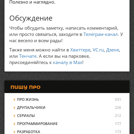
Полезно и наглядно.
Обсуждение
Чтобы обсудить заметку, написать комментарий,
или просто связаться, заходите в
Телеграм-канал
. У
нас весело и всем рады!
Также меня можно найти в
Хвиттере
,
VC.ru
,
Дзене
,
или
Тенчате
. А если вы на парковке,
присоединяйтесь к
каналу в Max
!
ПИШУ ПРО
ПРО ЖИЗНЬ
531
ДРУПАЛЬЧИКИ
226
СЕРИАЛЫ
212
ПРОГРАММИРОВАНИЕ
177
РАЗРАБОТКА
173