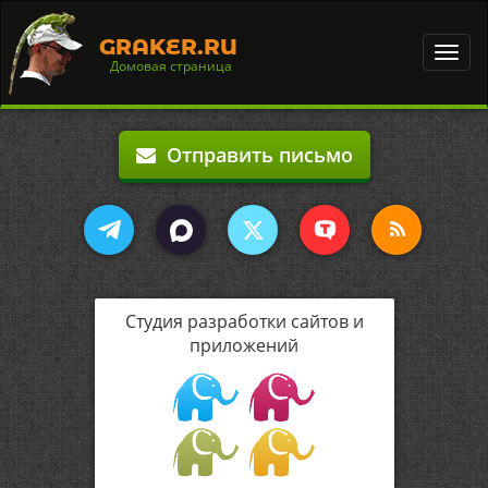
GRAKER.RU
Toggl
Домовая страница
navig
Отправить письмо
Студия разработки сайтов и
приложений