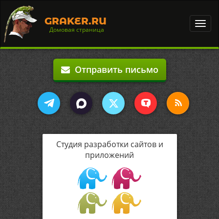
GRAKER.RU
Toggl
Домовая страница
navig
Отправить письмо
Студия разработки сайтов и
приложений