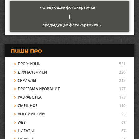
‹ следующая фотокарточка
|
предыдущая фотокарточка ›
ПИШУ ПРО
ПРО ЖИЗНЬ
531
ДРУПАЛЬЧИКИ
226
СЕРИАЛЫ
212
ПРОГРАММИРОВАНИЕ
177
РАЗРАБОТКА
173
СМЕШНОЕ
110
АНГЛИЙСКИЙ
95
WEB
68
ЦИТАТЫ
67