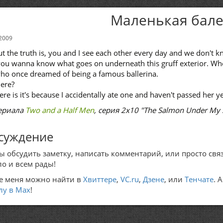
Маленькая бал
2009
 the truth is, you and I see each other every day and we don't 
you wanna know what goes on underneath this gruff exterior. Whet
who once dreamed of being a famous ballerina.
here?
there is it's because I accidentally ate one and haven't passed her ye
сериала
Two and a Half Men
, серия 2x10 "The Salmon Under My 
суждение
ы обсудить заметку, написать комментарий, или просто связ
ло и всем рады!
е меня можно найти в
Хвиттере
,
VC.ru
,
Дзене
, или
Тенчате
. 
лу в Max
!