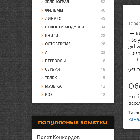
ЗЕЛЕНОГРАД
52
ФИЛЬМЫ
46
ЛИНУКС
45
17.06.
НОВОСТИ МОДУЛЕЙ
34
— But
КНИГИ
28
- So 
OCTOBERCMS
28
girl 
AI
23
- Is t
- If 
ПЕРЕВОДЫ
18
(
из 
СЕРБИЯ
18
ТЕЛЕК
15
Об
МУЗЫКА
12
KDE
12
Чтоб
весе
Такж
кана
ПОПУЛЯРНЫЕ ЗАМЕТКИ
Полет Конкордов