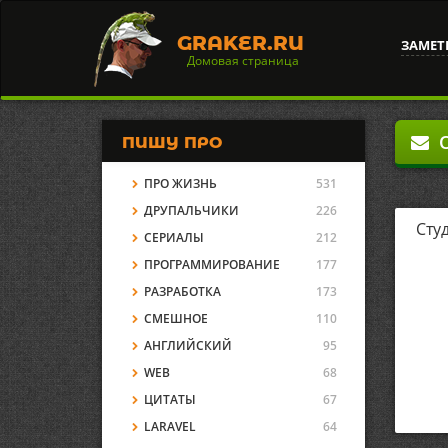
GRAKER.RU
ЗАМЕТ
Домовая страница
О
ПИШУ ПРО
ПРО ЖИЗНЬ
531
ДРУПАЛЬЧИКИ
226
Сту
СЕРИАЛЫ
212
ПРОГРАММИРОВАНИЕ
177
РАЗРАБОТКА
173
СМЕШНОЕ
110
АНГЛИЙСКИЙ
95
WEB
68
ЦИТАТЫ
67
LARAVEL
64