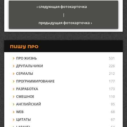
‹ следующая фотокарточка
|
предыдущая фотокарточка ›
ПИШУ ПРО
ПРО ЖИЗНЬ
531
ДРУПАЛЬЧИКИ
226
СЕРИАЛЫ
212
ПРОГРАММИРОВАНИЕ
177
РАЗРАБОТКА
173
СМЕШНОЕ
110
АНГЛИЙСКИЙ
95
WEB
68
ЦИТАТЫ
67