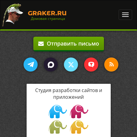
GRAKER.RU
Toggl
Домовая страница
navig
Отправить письмо
Студия разработки сайтов и
приложений