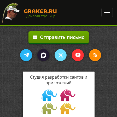
GRAKER.RU
Toggl
Домовая страница
navig
Отправить письмо
Студия разработки сайтов и
приложений