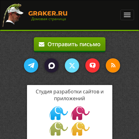
GRAKER.RU
Toggl
Домовая страница
navig
Отправить письмо
Студия разработки сайтов и
приложений