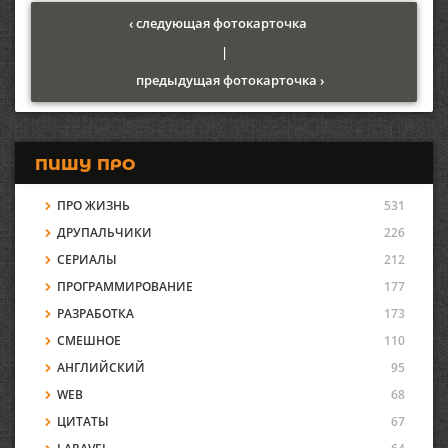
‹ следующая фотокарточка
|
предыдущая фотокарточка ›
ПИШУ ПРО
ПРО ЖИЗНЬ
531
ДРУПАЛЬЧИКИ
226
СЕРИАЛЫ
212
ПРОГРАММИРОВАНИЕ
177
РАЗРАБОТКА
173
СМЕШНОЕ
110
АНГЛИЙСКИЙ
95
WEB
68
ЦИТАТЫ
67