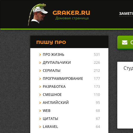
GRAKER.RU
ЗАМЕТ
Домовая страница
О
ПИШУ ПРО
ПРО ЖИЗНЬ
531
ДРУПАЛЬЧИКИ
226
Сту
СЕРИАЛЫ
212
ПРОГРАММИРОВАНИЕ
177
РАЗРАБОТКА
173
СМЕШНОЕ
110
АНГЛИЙСКИЙ
95
WEB
68
ЦИТАТЫ
67
LARAVEL
64