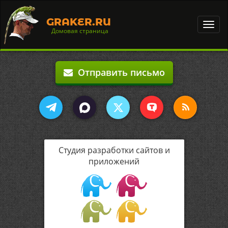
GRAKER.RU
Toggl
Домовая страница
navig
Отправить письмо
Студия разработки сайтов и
приложений