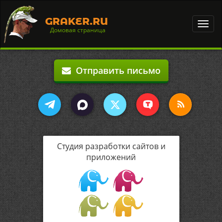
GRAKER.RU
Toggl
Домовая страница
navig
Отправить письмо
Студия разработки сайтов и
приложений