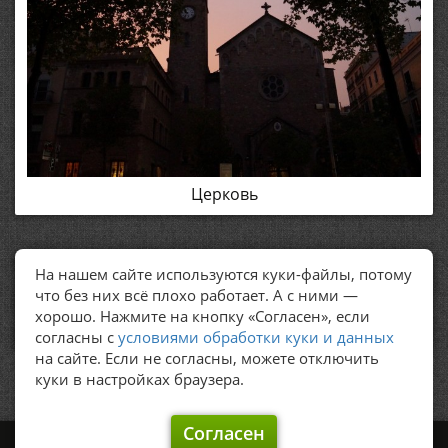
Церковь
На нашем сайте используются куки-файлы, потому
ПОЛЕЗНЫЕ ССЫЛКИ
что без них всё плохо работает. А с ними —
хорошо. Нажмите на кнопку «Согласен», если
Политика обработки персональных данных
согласны с
условиями обработки куки и данных
на сайте. Если не согласны, можете отключить
куки в настройках браузера.
Согласен
©
Graker's, 2009 – 2026.