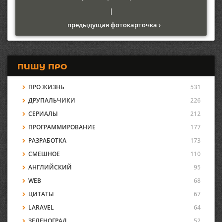
|
предыдущая фотокарточка ›
ПИШУ ПРО
ПРО ЖИЗНЬ
531
ДРУПАЛЬЧИКИ
226
СЕРИАЛЫ
212
ПРОГРАММИРОВАНИЕ
177
РАЗРАБОТКА
173
СМЕШНОЕ
110
АНГЛИЙСКИЙ
95
WEB
68
ЦИТАТЫ
67
LARAVEL
64
ЗЕЛЕНОГРАД
52