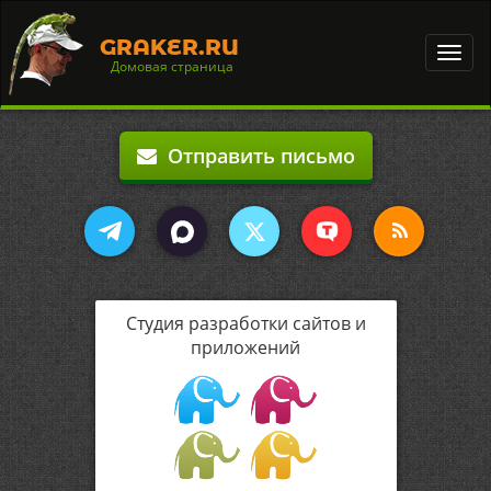
GRAKER.RU
Toggl
Домовая страница
navig
Отправить письмо
Студия разработки сайтов и
приложений