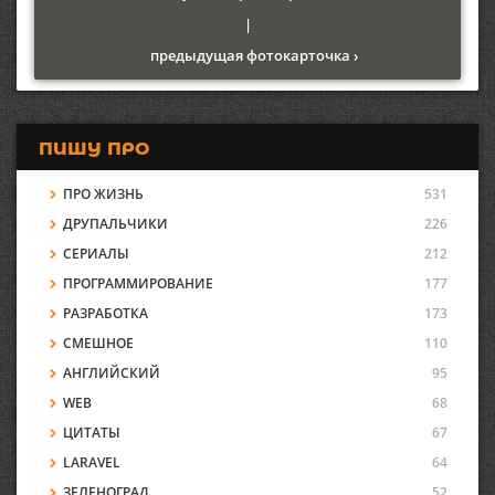
|
предыдущая фотокарточка ›
ПИШУ ПРО
ПРО ЖИЗНЬ
531
ДРУПАЛЬЧИКИ
226
СЕРИАЛЫ
212
ПРОГРАММИРОВАНИЕ
177
РАЗРАБОТКА
173
СМЕШНОЕ
110
АНГЛИЙСКИЙ
95
WEB
68
ЦИТАТЫ
67
LARAVEL
64
ЗЕЛЕНОГРАД
52