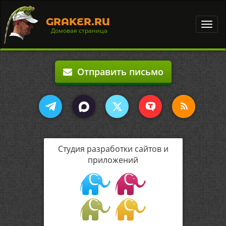
GRAKER.RU
Toggl
Домовая страница
navig
Отправить письмо
Студия разработки сайтов и
приложений