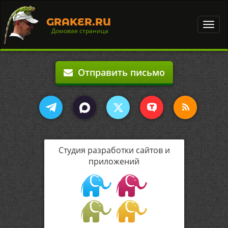
GRAKER.RU
Toggl
Домовая страница
navig
Отправить письмо
Студия разработки сайтов и
приложений