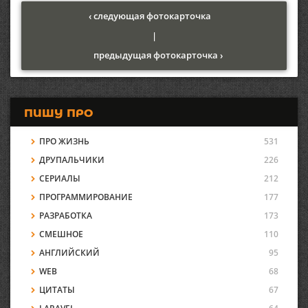
‹ следующая фотокарточка
|
предыдущая фотокарточка ›
ПИШУ ПРО
ПРО ЖИЗНЬ
531
ДРУПАЛЬЧИКИ
226
СЕРИАЛЫ
212
ПРОГРАММИРОВАНИЕ
177
РАЗРАБОТКА
173
СМЕШНОЕ
110
АНГЛИЙСКИЙ
95
WEB
68
ЦИТАТЫ
67