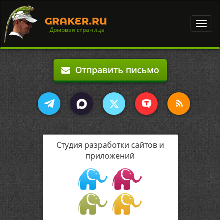
GRAKER.RU
Toggl
Домовая страница
navig
Отправить письмо
Студия разработки сайтов и
приложений