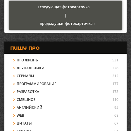
‹ следующая фотокарточка
|
предыдущая фотокарточка ›
ПИШУ ПРО
ПРО ЖИЗНЬ
531
ДРУПАЛЬЧИКИ
226
СЕРИАЛЫ
212
ПРОГРАММИРОВАНИЕ
177
РАЗРАБОТКА
173
СМЕШНОЕ
110
АНГЛИЙСКИЙ
95
WEB
68
ЦИТАТЫ
67