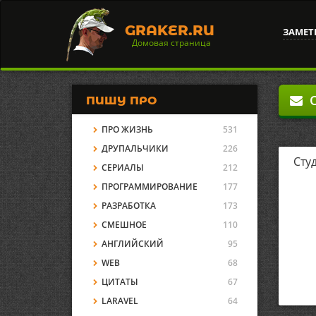
GRAKER.RU
ЗАМЕТ
Домовая страница
О
ПИШУ ПРО
ПРО ЖИЗНЬ
531
ДРУПАЛЬЧИКИ
226
Сту
СЕРИАЛЫ
212
ПРОГРАММИРОВАНИЕ
177
РАЗРАБОТКА
173
СМЕШНОЕ
110
АНГЛИЙСКИЙ
95
WEB
68
ЦИТАТЫ
67
LARAVEL
64