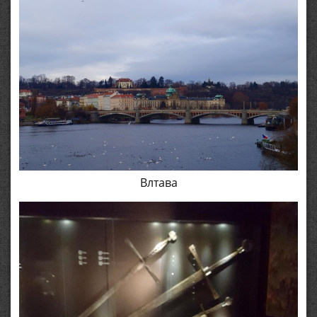
Влтава