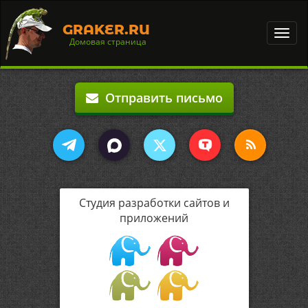
GRAKER.RU
Toggl
Домовая страница
navig
Отправить письмо
Студия разработки сайтов и
приложений