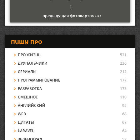
|
предыдущая фотокарточка ›
ПИШУ ПРО
ПРО ЖИЗНЬ
531
ДРУПАЛЬЧИКИ
226
СЕРИАЛЫ
212
ПРОГРАММИРОВАНИЕ
177
РАЗРАБОТКА
173
СМЕШНОЕ
110
АНГЛИЙСКИЙ
95
WEB
68
ЦИТАТЫ
67
LARAVEL
64
ЗЕЛЕНОГРАД
52