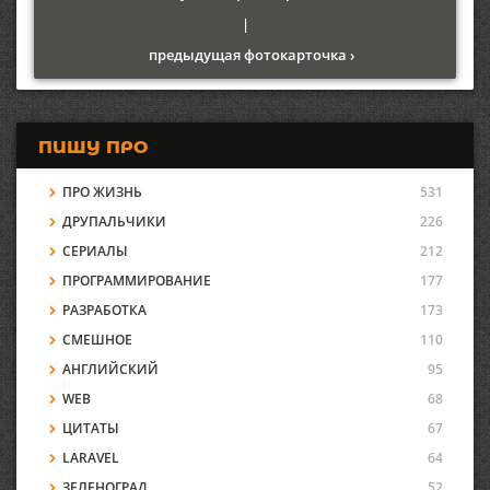
|
предыдущая фотокарточка ›
ПИШУ ПРО
ПРО ЖИЗНЬ
531
ДРУПАЛЬЧИКИ
226
СЕРИАЛЫ
212
ПРОГРАММИРОВАНИЕ
177
РАЗРАБОТКА
173
СМЕШНОЕ
110
АНГЛИЙСКИЙ
95
WEB
68
ЦИТАТЫ
67
LARAVEL
64
ЗЕЛЕНОГРАД
52