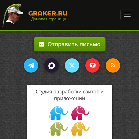
GRAKER.RU
Toggl
Домовая страница
navig
Отправить письмо
Студия разработки сайтов и
приложений