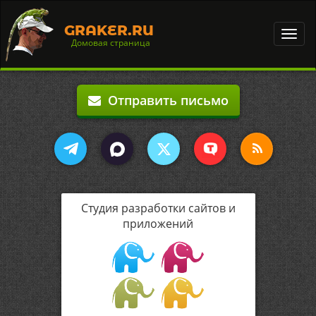
GRAKER.RU
Toggl
Домовая страница
navig
Отправить письмо
Студия разработки сайтов и
приложений