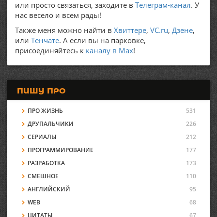
или просто связаться, заходите в
Телеграм-канал
. У
нас весело и всем рады!
Также меня можно найти в
Хвиттере
,
VC.ru
,
Дзене
,
или
Тенчате
. А если вы на парковке,
присоединяйтесь к
каналу в Max
!
ПИШУ ПРО
ПРО ЖИЗНЬ
531
ДРУПАЛЬЧИКИ
226
СЕРИАЛЫ
212
ПРОГРАММИРОВАНИЕ
177
РАЗРАБОТКА
173
СМЕШНОЕ
110
АНГЛИЙСКИЙ
95
WEB
68
ЦИТАТЫ
67