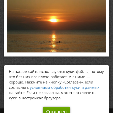
На нашем сайте используются куки-файлы, потому
ПОЛЕЗНЫЕ ССЫЛКИ
что без них всё плохо работает. А с ними —
хорошо. Нажмите на кнопку «Согласен», если
Политика обработки персональных данных
согласны с
условиями обработки куки и данных
на сайте. Если не согласны, можете отключить
куки в настройках браузера.
Согласен