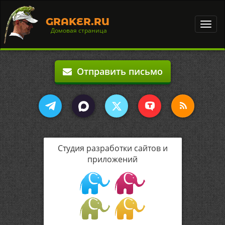
GRAKER.RU
Toggl
Домовая страница
navig
Отправить письмо
Студия разработки сайтов и
приложений