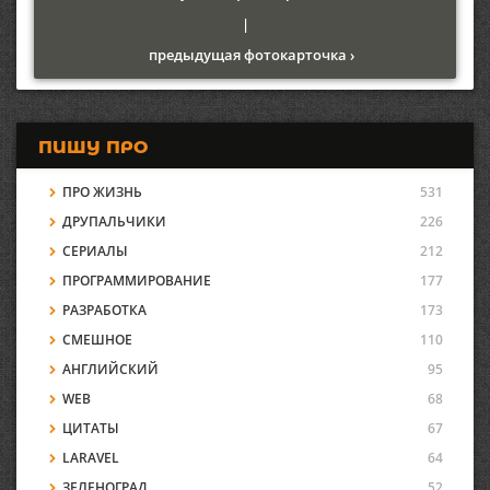
|
предыдущая фотокарточка ›
ПИШУ ПРО
ПРО ЖИЗНЬ
531
ДРУПАЛЬЧИКИ
226
СЕРИАЛЫ
212
ПРОГРАММИРОВАНИЕ
177
РАЗРАБОТКА
173
СМЕШНОЕ
110
АНГЛИЙСКИЙ
95
WEB
68
ЦИТАТЫ
67
LARAVEL
64
ЗЕЛЕНОГРАД
52