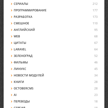
СЕРИАЛЫ
212
ПРОГРАММИРОВАНИЕ
177
РАЗРАБОТКА
173
СМЕШНОЕ
110
АНГЛИЙСКИЙ
95
WEB
68
ЦИТАТЫ
67
LARAVEL
64
ЗЕЛЕНОГРАД
52
ФИЛЬМЫ
46
ЛИНУКС
45
НОВОСТИ МОДУЛЕЙ
34
КНИГИ
28
OCTOBERCMS
28
AI
23
ПЕРЕВОДЫ
18
СЕРБИЯ
18