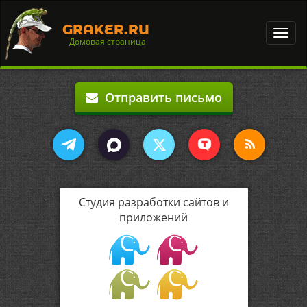
GRAKER.RU
Toggl
Домовая страница
navig
Отправить письмо
Студия разработки сайтов и
приложений