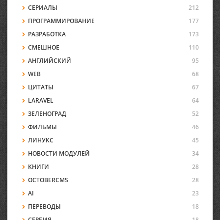
СЕРИАЛЫ
212
ПРОГРАММИРОВАНИЕ
177
РАЗРАБОТКА
173
СМЕШНОЕ
110
АНГЛИЙСКИЙ
95
WEB
68
ЦИТАТЫ
67
LARAVEL
64
ЗЕЛЕНОГРАД
52
ФИЛЬМЫ
46
ЛИНУКС
45
НОВОСТИ МОДУЛЕЙ
34
КНИГИ
28
OCTOBERCMS
28
AI
23
ПЕРЕВОДЫ
18
СЕРБИЯ
18