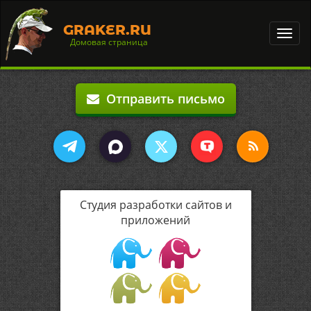
GRAKER.RU
Toggl
Домовая страница
navig
Отправить письмо
Студия разработки сайтов и
приложений