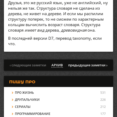
Друзья, это же русский язык, уже не английский, ну
нельзя же так. Структура словаря не сделана из
дерева, не живет на дереве. И если мы распилим
структуру поперек, то не сможем по характерным
кольцам вычислить возраст словаря. Структура
словаря
имеет вид
дерева,
древовидная
она.
В последней версии D7, перевод taxonomy, если
что.
‹ следующие заметки
АРХИВ
предыдущие заметки ›
ПИШУ ПРО
ПРО ЖИЗНЬ
531
ДРУПАЛЬЧИКИ
226
СЕРИАЛЫ
212
ПРОГРАММИРОВАНИЕ
177