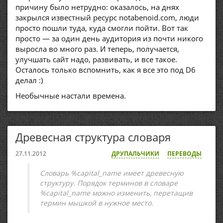
причину было нетрудно: оказалось, на днях
закрылся известный ресурс notabenoid.com, люди
просто пошли туда, куда смогли пойти. Вот так
просто — за один день аудитория из почти никого
выросла во много раз. И теперь, получается,
улучшать сайт надо, развивать, и все такое.
Осталось только вспомнить, как я все это под D6
делал :)
Необычные настали времена.
Древесная структура словаря
27.11.2012
ДРУПАЛЬЧИКИ
ПЕРЕВОДЫ
Словарь %capital_name имеет древесную
структуру. Порядок терминов в словаре
%capital_name можно изменить, перетащив
термин мышкой в нужное место.