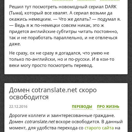
Решил тут посмотреть новомодный сериал DARK
(Тьма), который все хвалят. А сериал возьми да
окажись немецким. — Что же делать? — подумал я.
— Ведь я ж по-немецки совсем никак, это ж
придется английские субтитры читать постоянно,
так и не поработать параллельно, и не отвлечься
даже.
Не сразу, ох не сразу я догадался, что умею не
только по-английски, но и по-русски. И в кои-то
веки могу просто посмотреть перевод.
Домен cotranslate.net скоро
освободится
22.12.2016
ПЕРЕВОДЫ
ПРО ЖИЗНЬ
Дорогие коллеги и заинтересованные граждане.
Домен
cotranslate.net
вскоре освободится. В данный
момент, для удобства перехода со
старого сайта
на