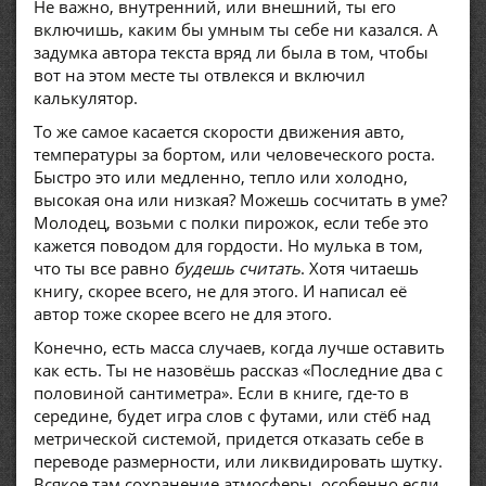
Не важно, внутренний, или внешний, ты его
включишь, каким бы умным ты себе ни казался. А
задумка автора текста вряд ли была в том, чтобы
вот на этом месте ты отвлекся и включил
калькулятор.
То же самое касается скорости движения авто,
температуры за бортом, или человеческого роста.
Быстро это или медленно, тепло или холодно,
высокая она или низкая? Можешь сосчитать в уме?
Молодец, возьми с полки пирожок, если тебе это
кажется поводом для гордости. Но мулька в том,
что ты все равно
будешь считать
. Хотя читаешь
книгу, скорее всего, не для этого. И написал её
автор тоже скорее всего не для этого.
Конечно, есть масса случаев, когда лучше оставить
как есть. Ты не назовёшь рассказ «Последние два с
половиной сантиметра». Если в книге, где-то в
середине, будет игра слов с футами, или стёб над
метрической системой, придется отказать себе в
переводе размерности, или ликвидировать шутку.
Всякое там сохранение атмосферы, особенно если