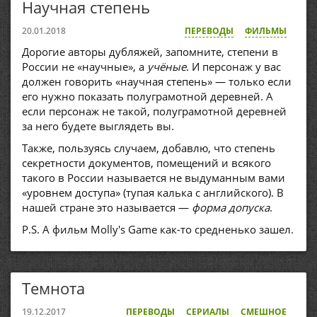
Научная степень
20.01.2018
ПЕРЕВОДЫ
ФИЛЬМЫ
Дорогие авторы дубляжей, запомните, степени в
России не «научные», а
учёные
. И персонаж у вас
должен говорить «научная степень» — только если
его нужно показать полуграмотной деревней. А
если персонаж не такой, полуграмотной деревней
за него будете выглядеть вы.
Также, пользуясь случаем, добавлю, что степень
секретности документов, помещений и всякого
такого в России называется не выдуманным вами
«уровнем доступа» (тупая калька с английского). В
нашей стране это называется —
форма допуска
.
P.S. А фильм Molly's Game как-то средненько зашел.
Темнота
19.12.2017
ПЕРЕВОДЫ
СЕРИАЛЫ
СМЕШНОЕ