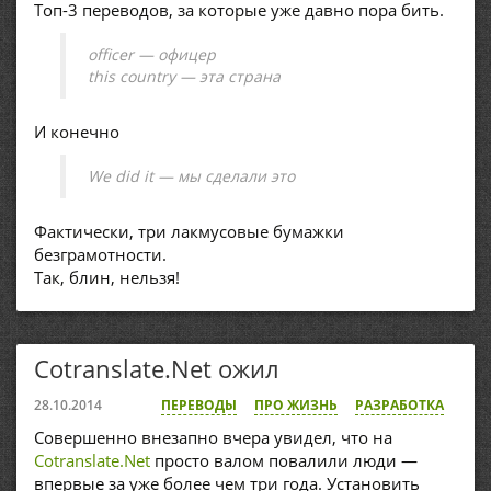
Топ-3 переводов, за которые уже давно пора бить.
officer — офицер
this country — эта страна
И конечно
We did it — мы сделали это
Фактически, три лакмусовые бумажки
безграмотности.
Так, блин, нельзя!
Cotranslate.Net ожил
28.10.2014
ПЕРЕВОДЫ
ПРО ЖИЗНЬ
РАЗРАБОТКА
Совершенно внезапно вчера увидел, что на
Cotranslate.Net
просто валом повалили люди —
впервые за уже более чем три года. Установить