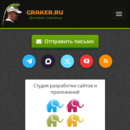
GRAKER.RU
Toggl
Домовая страница
navig
Отправить письмо
Студия разработки сайтов и
приложений