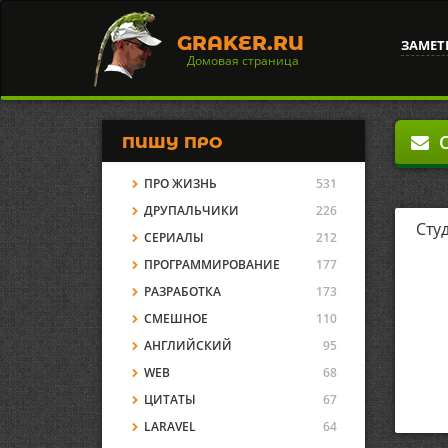
GRAKER.RU
ЗАМЕТ
Домовая страница
О
ПИШУ ПРО
ПРО ЖИЗНЬ
531
ДРУПАЛЬЧИКИ
226
Сту
СЕРИАЛЫ
212
ПРОГРАММИРОВАНИЕ
177
РАЗРАБОТКА
173
СМЕШНОЕ
110
АНГЛИЙСКИЙ
95
WEB
68
ЦИТАТЫ
67
LARAVEL
64