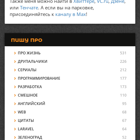
Также меня можно найти в
Хвиттере
,
VC.ru
,
Дзене
,
или
Тенчате
. А если вы на парковке,
присоединяйтесь к
каналу в Max
!
ПИШУ ПРО
ПРО ЖИЗНЬ
531
ДРУПАЛЬЧИКИ
226
СЕРИАЛЫ
212
ПРОГРАММИРОВАНИЕ
177
РАЗРАБОТКА
173
СМЕШНОЕ
110
АНГЛИЙСКИЙ
95
WEB
68
ЦИТАТЫ
67
LARAVEL
64
ЗЕЛЕНОГРАД
52