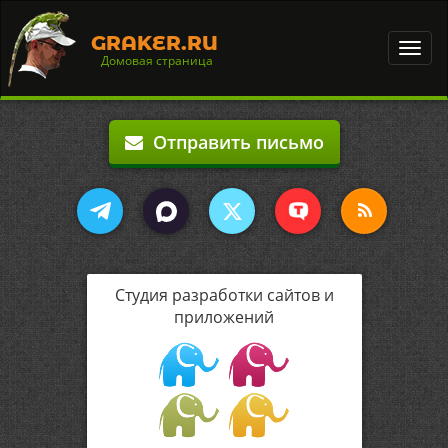
GRAKER.RU
Toggl
Домовая страница
navig
Отправить письмо
Студия разработки сайтов и
приложений