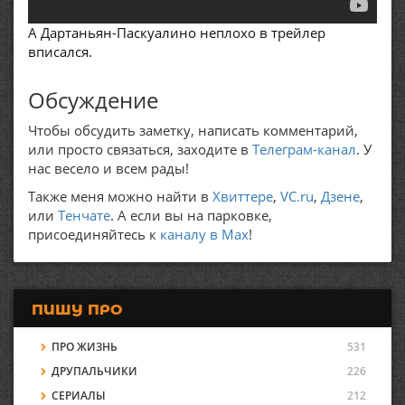
А Дартаньян-Паскуалино неплохо в трейлер
вписался.
Обсуждение
Чтобы обсудить заметку, написать комментарий,
или просто связаться, заходите в
Телеграм-канал
. У
нас весело и всем рады!
Также меня можно найти в
Хвиттере
,
VC.ru
,
Дзене
,
или
Тенчате
. А если вы на парковке,
присоединяйтесь к
каналу в Max
!
ПИШУ ПРО
ПРО ЖИЗНЬ
531
ДРУПАЛЬЧИКИ
226
СЕРИАЛЫ
212