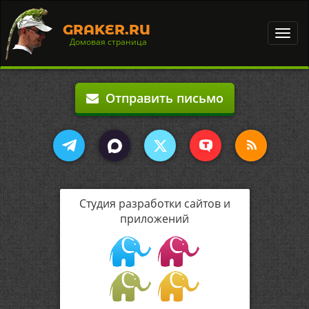
GRAKER.RU
Toggl
Домовая страница
navig
Отправить письмо
Студия разработки сайтов и
приложений