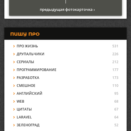
|
предыдущая фотокарточка ›
ПИШУ ПРО
ПРО ЖИЗНЬ
531
ДРУПАЛЬЧИКИ
226
СЕРИАЛЫ
212
ПРОГРАММИРОВАНИЕ
177
РАЗРАБОТКА
173
СМЕШНОЕ
110
АНГЛИЙСКИЙ
95
WEB
68
ЦИТАТЫ
67
LARAVEL
64
ЗЕЛЕНОГРАД
52