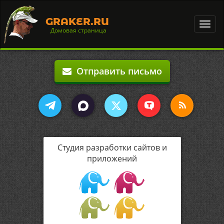
GRAKER.RU
Toggl
Домовая страница
navig
Отправить письмо
Студия разработки сайтов и
приложений