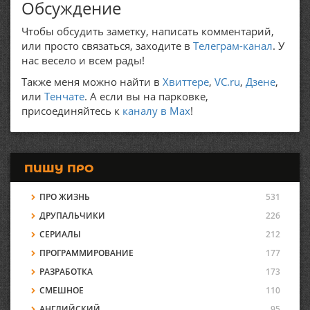
Обсуждение
Чтобы обсудить заметку, написать комментарий,
или просто связаться, заходите в
Телеграм-канал
. У
нас весело и всем рады!
Также меня можно найти в
Хвиттере
,
VC.ru
,
Дзене
,
или
Тенчате
. А если вы на парковке,
присоединяйтесь к
каналу в Max
!
ПИШУ ПРО
ПРО ЖИЗНЬ
531
ДРУПАЛЬЧИКИ
226
СЕРИАЛЫ
212
ПРОГРАММИРОВАНИЕ
177
РАЗРАБОТКА
173
СМЕШНОЕ
110
АНГЛИЙСКИЙ
95