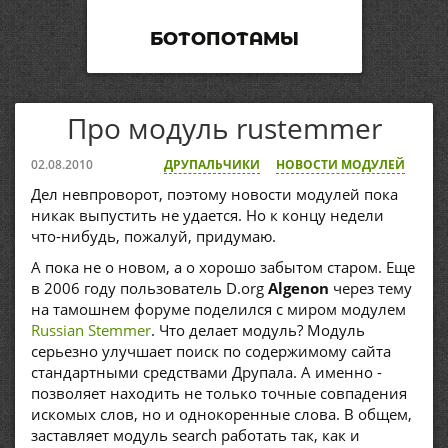
БОТОПОТАМЫ
Про модуль rustemmer
02.08.2010
ДРУПАЛЬЧИКИ
НОВОСТИ МОДУЛЕЙ
Дел невпроворот, поэтому новости модулей пока
никак выпустить не удается. Но к концу недели
что-нибудь, пожалуй, придумаю.
А пока не о новом, а о хорошо забытом старом. Еще
в 2006 году пользователь D.org
Algenon
через тему
на тамошнем форуме поделился с миром модулем
Russian Stemmer
. Что делает модуль? Модуль
серьезно улучшает поиск по содержимому сайта
стандартными средствами Друпала. А именно -
позволяет находить не только точные совпадения
искомых слов, но и однокоренные слова. В общем,
заставляет модуль search работать так, как и