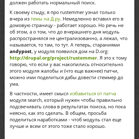
должен работать нормальный поиск.
К своему стыду, я про rustemmer узнал только
вчера из
темы на Д.ру
. Немедленно вставил его в
домовую страницу - работает хорошо. Но речь не
об этом, а о том, что до вчерашнего дня модуль
распространялся не централизованно, а лежал, что
называется, то там, то тут. А теперь, стараниями
andypost
, у модуля появился дом на D.org:
http://drupal.org/project/rustemmer
. Я это к тому
говорю, что если у вас накопились относительно
этого модуля жалобы и (что еще важнее) патчи,
можно ими поделиться дабы довести стеммер до
ума.
В частности, имеет смысл
избавиться от патча
модуля search, который нужен чтобы правильно
подсвечивать слова в результатах поиска, но пока
неясно, как это сделать. В общем, просьба
поделиться наработками - чтоб модуль стал еще
лучше и всем от этого тоже стало хорошо.