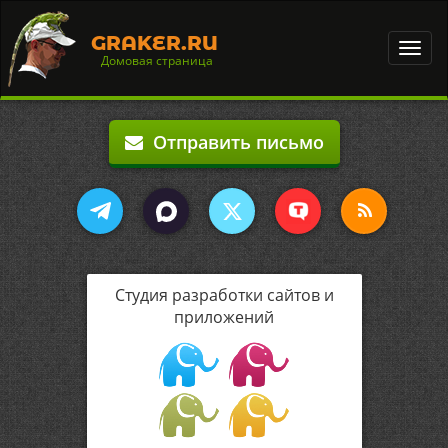
GRAKER.RU
Toggl
Домовая страница
navig
Отправить письмо
Студия разработки сайтов и
приложений